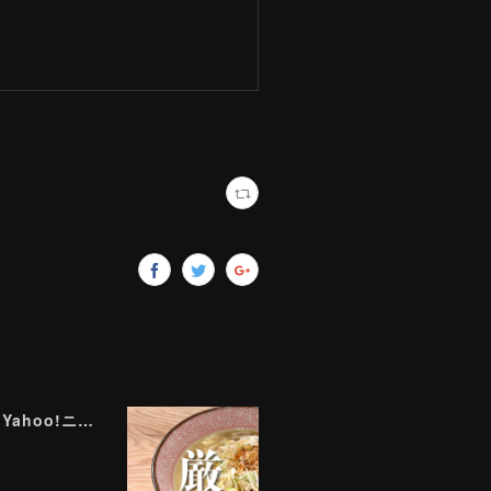
ラーメン評論家が実食して厳選！ 「いま絶対に食べるべきラーメン」ベスト５！【2026年８月】（ Yahoo!ニュース）8/2