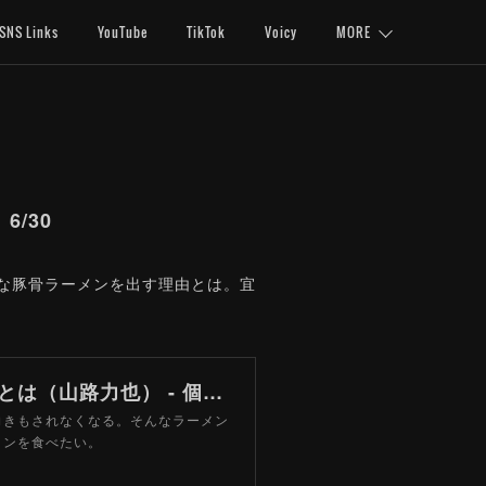
SNS Links
YouTube
TikTok
Voicy
MORE
/30
クな豚骨ラーメンを出す理由とは。宜
時代に挑む豚骨ラーメン店 チャーシュー麺がない理由とは（山路力也） - 個人 - Yahoo!ニュース
向きもされなくなる。そんなラーメン
メンを食べたい。