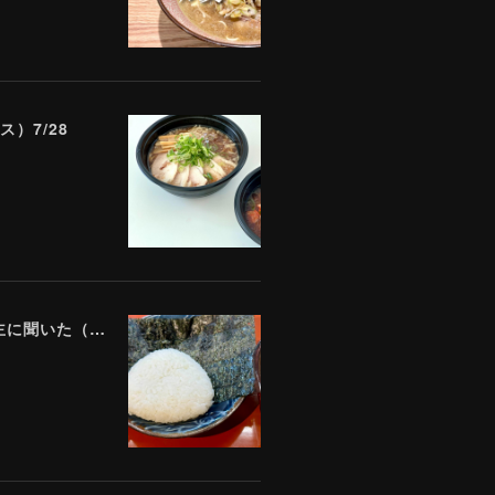
）7/28
「数百万円の売上は諦めました」 全東信破産で飲食店はどうなったのか？ 被害を受けた飲食店店主に聞いた（Yahoo!ニュース）7/17