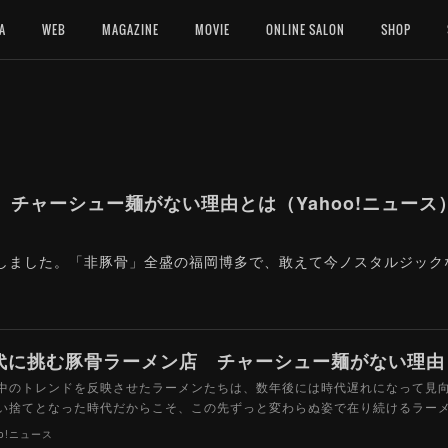
A
WEB
MAGAZINE
MOVIE
ONLINE SALON
SHOP
チャーシュー麺がない理由とは（Yahoo!ニュース）6
寄稿しました。「非豚骨」全盛の福岡博多で、敢えて今ノスタルジッ
中のトレンドを反映させたラーメンたちは、数年後には時代遅れになって見
い捨てとなった時代だからこそ、この先ずっと変わらぬ姿で在り続けるラー
oo!ニュース