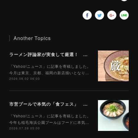
Another Topics
ラーメン評論家が実食して厳選！ 「いま絶対に食べるべきラーメン」ベスト５！【2026年８月】（ Yahoo!ニュース）8/2
「Yahoo!ニュース」に記事を寄稿しました。
今月は東京、京都、福岡の新店揃いとなり…
2026.08.02 06:00
市営プールで本気の「食フェス」 プールサイドで味わえる「ご当地麺」の実力は？（Yahoo!ニュース）7/28
「Yahoo!ニュース」に記事を寄稿しました。
今年も稲毛海浜公園プールはフードに本気…
2026.07.28 05:00