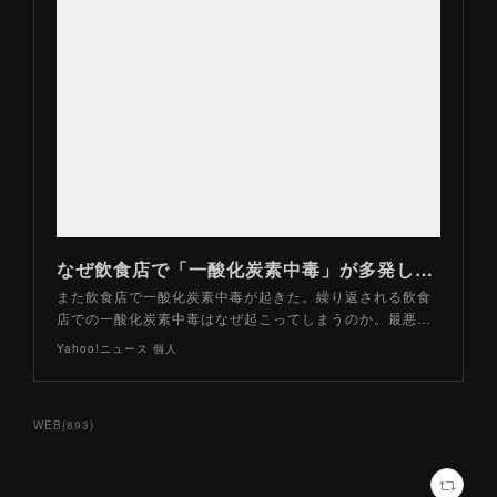
なぜ飲食店で「一酸化炭素中毒」が多発しているのか？（山路力也） - Yahoo!ニュース
また飲食店で一酸化炭素中毒が起きた。繰り返される飲食
店での一酸化炭素中毒はなぜ起こってしまうのか。最悪…
Yahoo!ニュース 個人
WEB
(
893
)