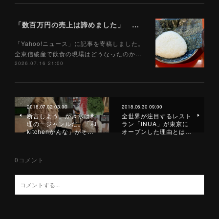
「数百万円の売上は諦めました」 全東信破産で飲食店はどうなったのか？ 被害を受けた飲食店店主に聞いた（Yahoo!ニュース）7/17
「Yahoo!ニュース」に記事を寄稿しました。
全東信破産で飲食の現場はどうなったのか…
2026.07.16 21:00
2018.07.02 03:00
2018.06.30 09:00
断言しよう、かき氷は料
全世界が注目するレスト
理の一ジャンルだ。「和
ラン「INUA」が東京に
kitchenかんな」がそ…
オープンした理由とは…
0
コメント