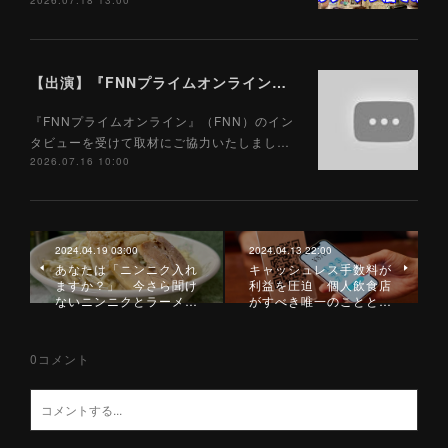
2026.07.18 13:00
【出演】『FNNプライムオンライン』（FNN）7/16
『FNNプライムオンライン』（FNN）のイン
タビューを受けて取材にご協力いたしまし…
2026.07.16 10:00
2024.04.19 03:00
2024.04.13 22:00
あなたは「ニンニク入れ
キャッシュレス手数料が
ますか？」 今さら聞け
利益を圧迫 個人飲食店
ないニンニクとラーメ…
がすべき唯一のことと…
0
コメント