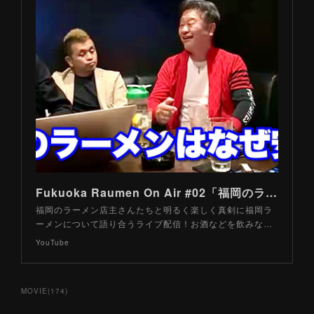
Fukuoka Raumen On Air #02「福岡のラーメンはなぜ安い？」【Tokyo Raumen Live番外編】24/4/14
福岡のラーメン店主さんたちと明るく楽しく真剣に福岡ラ
ーメンについて語り合うライブ配信！お酒などを飲みな…
YouTube
MOVIE
(
174
)