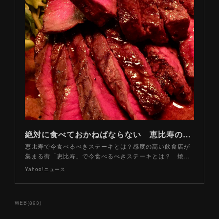
絶対に食べておかねばならない 恵比寿のステーキ専門店「厳選」３軒（山路力也） - エキスパート - Yahoo!ニュース
恵比寿で今食べるべきステーキとは？感度の高い飲食店が
集まる街「恵比寿」で今食べるべきステーキとは？ 焼…
Yahoo!ニュース
WEB
(
893
)