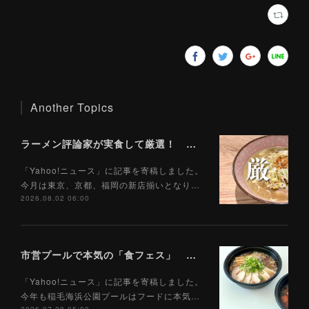
Another Topics
ラーメン評論家が実食して厳選！ 「いま絶対に食べるべきラーメン」ベスト５！【2026年８月】（ Yahoo!ニュース）8/2
「Yahoo!ニュース」に記事を寄稿しました。
今月は東京、京都、福岡の新店揃いとなり…
2026.08.02 06:00
市営プールで本気の「食フェス」 プールサイドで味わえる「ご当地麺」の実力は？（Yahoo!ニュース）7/28
「Yahoo!ニュース」に記事を寄稿しました。
今年も稲毛海浜公園プールはフードに本気…