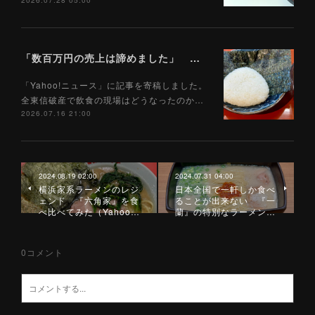
2026.07.28 05:00
「数百万円の売上は諦めました」 全東信破産で飲食店はどうなったのか？ 被害を受けた飲食店店主に聞いた（Yahoo!ニュース）7/17
「Yahoo!ニュース」に記事を寄稿しました。
全東信破産で飲食の現場はどうなったのか…
2026.07.16 21:00
2024.08.19 02:00
2024.07.31 04:00
横浜家系ラーメンのレジ
日本全国で一軒しか食べ
ェンド 『六角家』を食
ることが出来ない 『一
べ比べてみた（Yahoo…
蘭』の特別なラーメン…
0
コメント