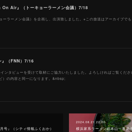
n On Air』（トーキョーラーメン会議）7/18
r』（トーキョーラーメン会議）を企画し、出演致しました。※この放送はアーカイブ
（FNN）7/16
のインタビューを受けて取材にご協力いたしました。よろしければご覧ください
ビ）の内容と同一になります。&nbsp;
2024.08.21 22:00
 9月号』（シティ情報ふくおか）
横浜家系ラーメン総本山一番弟