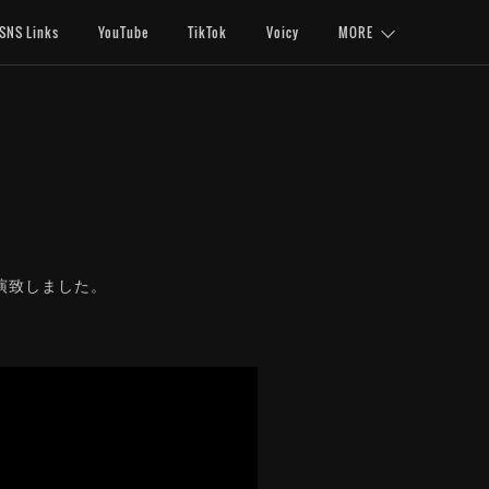
SNS Links
YouTube
TikTok
Voicy
MORE
、出演致しました。