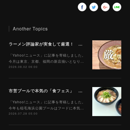
Another Topics
ラーメン評論家が実食して厳選！ 「いま絶対に食べるべきラーメン」ベスト５！【2026年８月】（ Yahoo!ニュース）8/2
「Yahoo!ニュース」に記事を寄稿しました。
今月は東京、京都、福岡の新店揃いとなり…
2026.08.02 06:00
市営プールで本気の「食フェス」 プールサイドで味わえる「ご当地麺」の実力は？（Yahoo!ニュース）7/28
「Yahoo!ニュース」に記事を寄稿しました。
今年も稲毛海浜公園プールはフードに本気…
2026.07.28 05:00