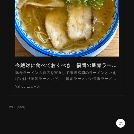
今絶対に食べておくべき 福岡の豚骨ラーメン「要注目」３軒（山路力也） - エキスパート - Yahoo!ニュース
豚骨ラーメンの新店を実食して厳選福岡のラーメンといえ
ばやはり豚骨ラーメンだ。 博多ラーメンや長浜ラーメ…
Yahoo!ニュース
WEB
(
893
)