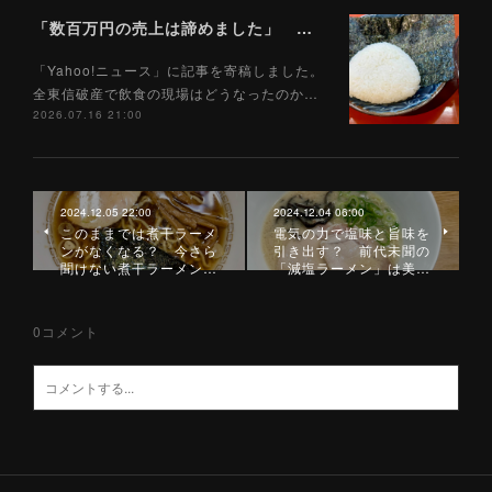
「数百万円の売上は諦めました」 全東信破産で飲食店はどうなったのか？ 被害を受けた飲食店店主に聞いた（Yahoo!ニュース）7/17
「Yahoo!ニュース」に記事を寄稿しました。
全東信破産で飲食の現場はどうなったのか…
2026.07.16 21:00
2024.12.05 22:00
2024.12.04 06:00
このままでは煮干ラーメ
電気の力で塩味と旨味を
ンがなくなる？ 今さら
引き出す？ 前代未聞の
聞けない煮干ラーメン…
「減塩ラーメン」は美…
0
コメント