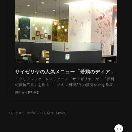
サイゼリヤの人気メニュー「若鶏のディアボラ風」販売再開も危惧される“食の海外依存”、家庭を襲う「チキンショックの余波」 | 週刊女性PRIME
イタリアンファミレスチェーン「サイゼリヤ」が、「原料
の供給不足」を理由に、チキン料理2品の販売休止を発表…
週刊女性PRIME
TOP
(
101
)
NEWS
(
228
)
MEDIA
(
259
)