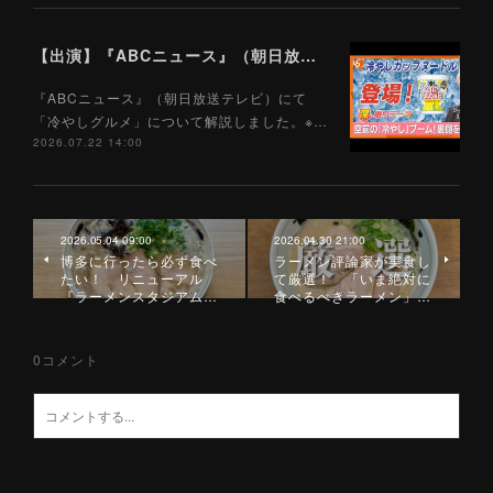
【出演】『ABCニュース』（朝日放送テレビ）7/22
『ABCニュース』（朝日放送テレビ）にて
「冷やしグルメ」について解説しました。※…
2026.07.22 14:00
2026.05.04 09:00
2026.04.30 21:00
博多に行ったら必ず食べ
ラーメン評論家が実食し
たい！ リニューアル
て厳選！ 「いま絶対に
『ラーメンスタジアム…
食べるべきラーメン」…
0
コメント