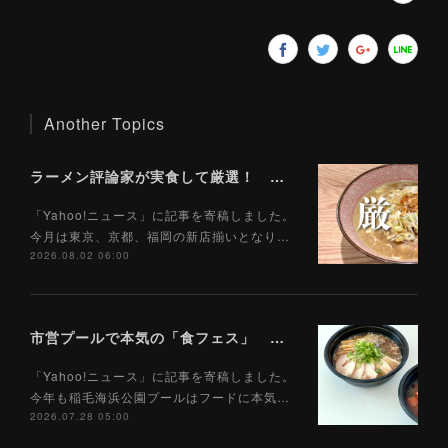
Another Topics
ラーメン評論家が実食して厳選！ 「いま絶対に食べるべきラーメン」ベスト５！【2026年８月】（ Yahoo!ニュース）8/2
「Yahoo!ニュース」に記事を寄稿しました。
今月は東京、京都、福岡の新店揃いとなり…
2026.08.02 06:00
市営プールで本気の「食フェス」 プールサイドで味わえる「ご当地麺」の実力は？（Yahoo!ニュース）7/28
「Yahoo!ニュース」に記事を寄稿しました。
今年も稲毛海浜公園プールはフードに本気…
2026.07.28 05:00