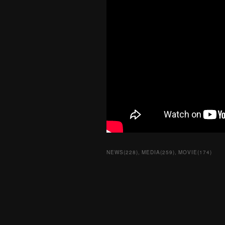
NEWS
(
228
)
MEDIA
(
259
)
MOVIE
(
174
)