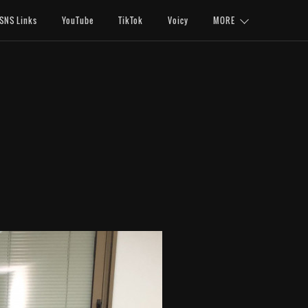
SNS Links
YouTube
TikTok
Voicy
MORE