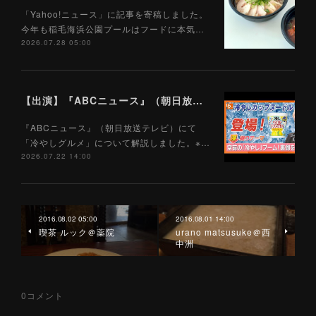
「Yahoo!ニュース」に記事を寄稿しました。
今年も稲毛海浜公園プールはフードに本気…
2026.07.28 05:00
【出演】『ABCニュース』（朝日放送テレビ）7/22
『ABCニュース』（朝日放送テレビ）にて
「冷やしグルメ」について解説しました。※…
2026.07.22 14:00
2016.08.02 05:00
2016.08.01 14:00
喫茶 ルック＠薬院
urano matsusuke＠西
中洲
0
コメント