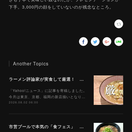
下手。3,000円の顔をしていないのが残念なところ。
Another Topics
ラーメン評論家が実食して厳選！ 「いま絶対に食べるべきラーメン」ベスト５！【2026年８月】（ Yahoo!ニュース）8/2
「Yahoo!ニュース」に記事を寄稿しました。
今月は東京、京都、福岡の新店揃いとなり…
2026.08.02 06:00
市営プールで本気の「食フェス」 プールサイドで味わえる「ご当地麺」の実力は？（Yahoo!ニュース）7/28