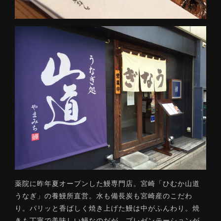
薬院に昨年夏オープンした鰻専門店。宮崎「ひむか山道
うなぎ」の養鰻所直営。水も備長炭も宮崎産のこだわ
り。パリッと香ばしく焼き上げた鰻は中がふんわり。焼
きも丁寧で美味しい鰻なのだが、プレゼンテーションが