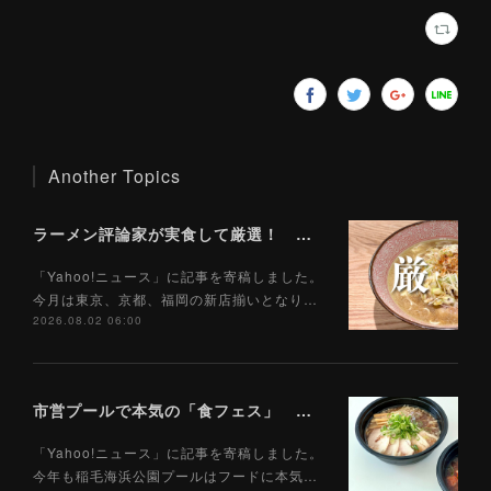
Another Topics
ラーメン評論家が実食して厳選！ 「いま絶対に食べるべきラーメン」ベスト５！【2026年８月】（ Yahoo!ニュース）8/2
「Yahoo!ニュース」に記事を寄稿しました。
今月は東京、京都、福岡の新店揃いとなり…
2026.08.02 06:00
市営プールで本気の「食フェス」 プールサイドで味わえる「ご当地麺」の実力は？（Yahoo!ニュース）7/28
「Yahoo!ニュース」に記事を寄稿しました。
今年も稲毛海浜公園プールはフードに本気…