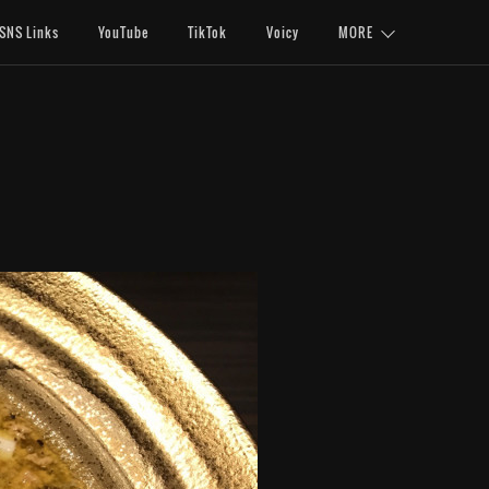
SNS Links
YouTube
TikTok
Voicy
MORE