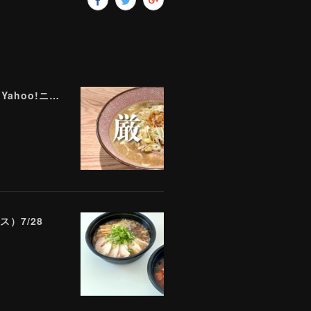
ラーメン評論家が実食して厳選！ 「いま絶対に食べるべきラーメン」ベスト５！【2026年８月】（ Yahoo!ニュース）8/2
）7/28