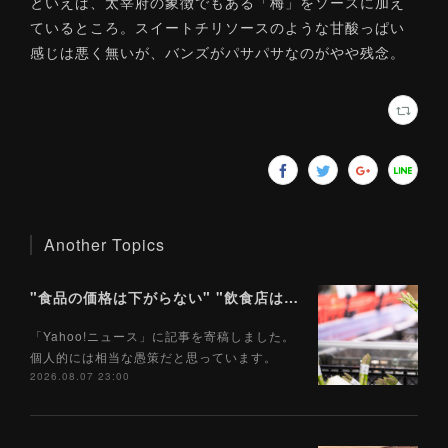
といえば、太宰府の象徴でもある「梅」をソースに加え
ているところ。スイートチリソースのような甘酸っぱい
感じは悪く無いが、バンズがパサパサなのがやや残念。
Another Topics
"食品の価格は下がらない" "飲食店は客が減る" 「食料品消費税1％」で私たちの食生活はどうなるのか（Yahoo!ニュース）8/8
「Yahoo!ニュース」に記事を寄稿しました。
個人的には相当な愚策だと思っています。
2026.08.07 23:00