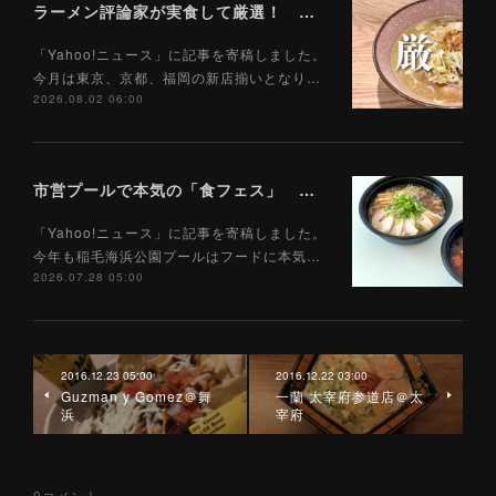
ラーメン評論家が実食して厳選！ 「いま絶対に食べるべきラーメン」ベスト５！【2026年８月】（ Yahoo!ニュース）8/2
「Yahoo!ニュース」に記事を寄稿しました。
今月は東京、京都、福岡の新店揃いとなり…
2026.08.02 06:00
市営プールで本気の「食フェス」 プールサイドで味わえる「ご当地麺」の実力は？（Yahoo!ニュース）7/28
「Yahoo!ニュース」に記事を寄稿しました。
今年も稲毛海浜公園プールはフードに本気…
2026.07.28 05:00
2016.12.23 05:00
2016.12.22 03:00
Guzman y Gomez＠舞
一蘭 太宰府参道店＠太
浜
宰府
0
コメント