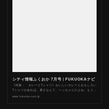
シティ情報ふくおか 7月号 | FUKUOKAナビ
《特集： カレーとTシャツ》おいしいカレーとおもしろい
Tシャツがあれば、暑さなんて、へっちゃらだよね。もう…
www.fukuoka-navi.jp