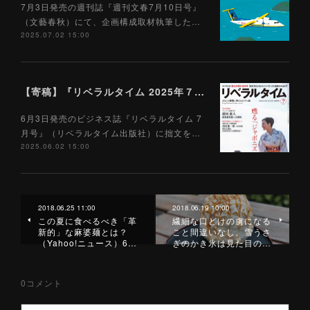
7月3日発売の週刊誌『週刊文春7月10日号』
（文藝春秋）にて、企画構成取材執筆した…
2025.07.02 15:00
【寄稿】『リベラルタイム 2025年７月号』（リベラルタイム出版社）6/3
6月3日発売のビジネス誌『リベラルタイム 7
月号』（リベラルタイム出版社）に拙文を…
2025.06.02 15:00
2018.06.25 11:00
2018.06.19 10:00
この夏に食べるべき「革
繊細な口どけの虜になる
新的」な麻婆麺とは？
こと間違いなし。雪うさ
（Yahoo!ニュース）6…
ぎのかき氷は見た目の…
0
コメント