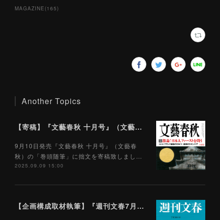
MAGAZINE
(
165
)
Another Topics
【寄稿】『文藝春秋 十月号』（文藝春秋）9/10
9月10日発売『文藝春秋 十月号』（文藝春
秋）の「巻頭随筆」に拙文を寄稿致しまし…
2025.09.09 15:00
【企画構成取材執筆】『週刊文春7月10日号』（文藝春秋）7/3