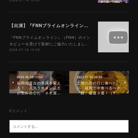
2026.07.18 13:00
【出演】『FNNプライムオンライン』（FNN）7/16
『FNNプライムオンライン』（FNN）のイン
タビューを受けて取材にご協力いたしまし…
2026.07.16 10:00
2023.08.03 10:00
2023.07.30 06:30
福岡の屋台の常識を変え
土用の丑の日に食べた
る！ 人気ラーメン店主
い 福岡で今食べるべき
が生み出した「ネオ屋…
「鰻」厳選３選！（Y…
0
コメント