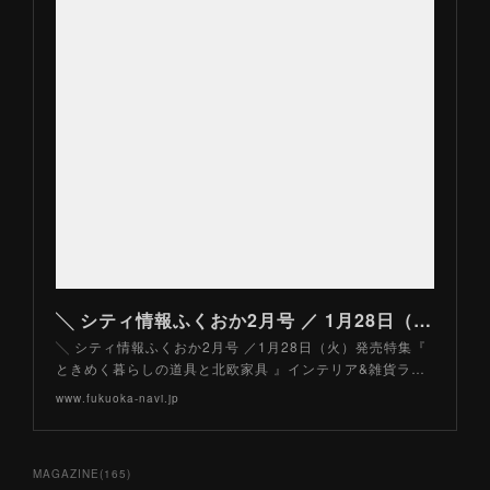
╲ シティ情報ふくおか2月号 ／ 1月28日（火）発売 | ふくおかナビ
╲ シティ情報ふくおか2月号 ／1月28日（火）発売特集『
ときめく暮らしの道具と北欧家具 』インテリア&雑貨ラ…
www.fukuoka-navi.jp
MAGAZINE
(
165
)