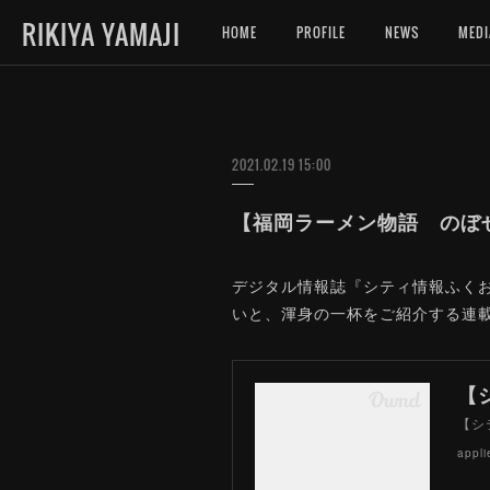
RIKIYA YAMAJI
HOME
PROFILE
NEWS
MEDI
2021.02.19 15:00
【福岡ラーメン物語 のぼせ
デジタル情報誌『シティ情報ふく
いと、渾身の一杯をご紹介する連
【
【シ
appli