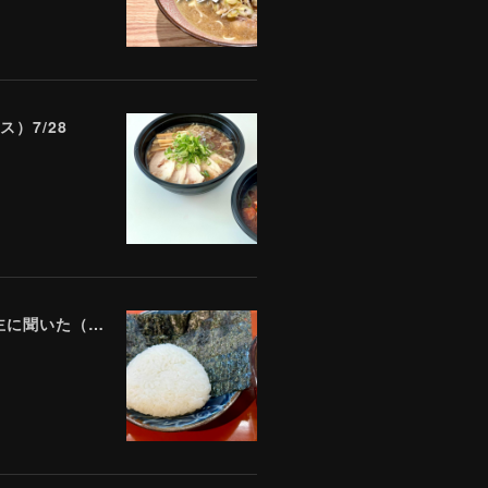
）7/28
「数百万円の売上は諦めました」 全東信破産で飲食店はどうなったのか？ 被害を受けた飲食店店主に聞いた（Yahoo!ニュース）7/17