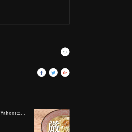
ラーメン評論家が実食して厳選！ 「いま絶対に食べるべきラーメン」ベスト５！【2026年８月】（ Yahoo!ニュース）8/2