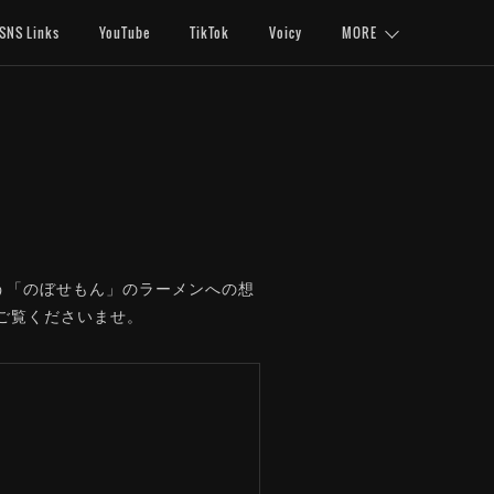
SNS Links
YouTube
TikTok
Voicy
MORE
う「のぼせもん」のラーメンへの想
ご覧くださいませ。