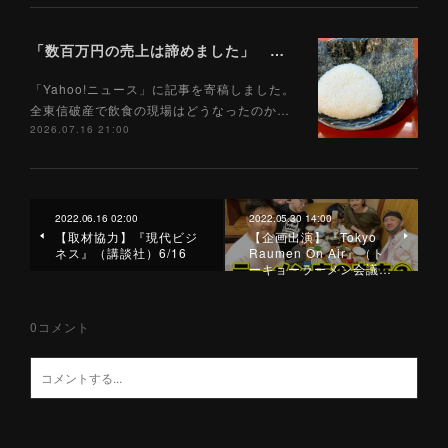
「数百万円の売上は諦めました」 全東信破産で飲食店はどうなったのか？ 被害を受けた飲食店店主に聞いた（Yahoo!ニュース）7/17
「Yahoo!ニュース」に記事を寄稿しました。
全東信破産で飲食の現場はどうなったのか…
2026.07.16 21:00
2022.06.16 02:00
2022.05.30 14:00
【取材協力】『現代ビジ
【企画出演】『Tokyo
ネス』（講談社）6/16
Raumen On Air』（ト
ーキョーラーメン会議…
0
コメント