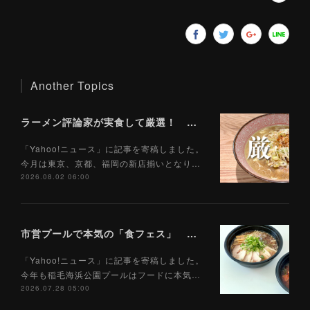
Another Topics
ラーメン評論家が実食して厳選！ 「いま絶対に食べるべきラーメン」ベスト５！【2026年８月】（ Yahoo!ニュース）8/2
「Yahoo!ニュース」に記事を寄稿しました。
今月は東京、京都、福岡の新店揃いとなり…
2026.08.02 06:00
市営プールで本気の「食フェス」 プールサイドで味わえる「ご当地麺」の実力は？（Yahoo!ニュース）7/28
「Yahoo!ニュース」に記事を寄稿しました。
今年も稲毛海浜公園プールはフードに本気…
2026.07.28 05:00