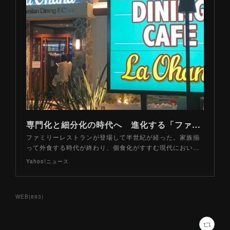
専門化と細分化の時代へ 進化する「ファミレス」の姿とは？（山路力也） - 個人 - Yahoo!ニュース
ファミリーレストランが登場して半世紀が経った。家族揃
って外食する時代が終わり、個食化がすすむ現代におい…
Yahoo!ニュース
WEB
(
893
)