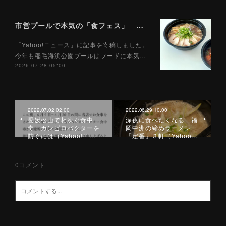
市営プールで本気の「食フェス」 プールサイドで味わえる「ご当地麺」の実力は？（Yahoo!ニュース）7/28
「Yahoo!ニュース」に記事を寄稿しました。
今年も稲毛海浜公園プールはフードに本気…
2026.07.28 05:00
2022.07.02 02:00
2022.06.29 10:00
愛媛松山で相次ぐ食中
深夜に食べたくなる 福
毒 カンピロバクターを
岡中洲の締めラーメン
防ぐには（Yahoo!ニ…
「定番」３軒（Yahoo…
0
コメント