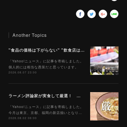
Another Topics
"食品の価格は下がらない" "飲食店は客が減る" 「食料品消費税1％」で私たちの食生活はどうなるのか（Yahoo!ニュース）8/8
「Yahoo!ニュース」に記事を寄稿しました。
個人的には相当な愚策だと思っています。
2026.08.07 23:00
ラーメン評論家が実食して厳選！ 「いま絶対に食べるべきラーメン」ベスト５！【2026年８月】（ Yahoo!ニュース）8/2
「Yahoo!ニュース」に記事を寄稿しました。
今月は東京、京都、福岡の新店揃いとなり…
2026.08.02 06:00