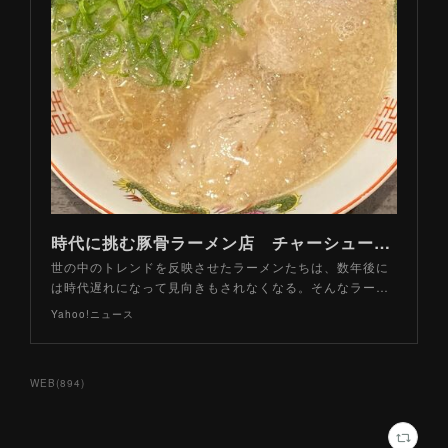
時代に挑む豚骨ラーメン店 チャーシュー麺がない理由とは（山路力也） - 個人 - Yahoo!ニュース
世の中のトレンドを反映させたラーメンたちは、数年後に
は時代遅れになって見向きもされなくなる。そんなラー…
Yahoo!ニュース
WEB
(
894
)