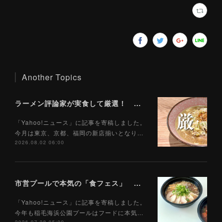
Another Topics
ラーメン評論家が実食して厳選！ 「いま絶対に食べるべきラーメン」ベスト５！【2026年８月】（ Yahoo!ニュース）8/2
「Yahoo!ニュース」に記事を寄稿しました。
今月は東京、京都、福岡の新店揃いとなり…
2026.08.02 06:00
市営プールで本気の「食フェス」 プールサイドで味わえる「ご当地麺」の実力は？（Yahoo!ニュース）7/28
「Yahoo!ニュース」に記事を寄稿しました。
今年も稲毛海浜公園プールはフードに本気…