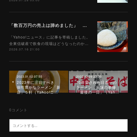
2026.07.28 05:00
「数百万円の売上は諦めました」 全東信破産で飲食店はどうなったのか？ 被害を受けた飲食店店主に聞いた（Yahoo!ニュース）7/17
「Yahoo!ニュース」に記事を寄稿しました。
全東信破産で飲食の現場はどうなったのか…
2026.07.16 21:00
2023.01.02 07:55
2022.12.29 23:00
2023年に注目すべき
70年愛された日本一の
個性豊かなラーメン「新
ラーメン 笹塚の老舗
店」５軒（Yahoo!ニ…
「最後の一日」（Yah…
0
コメント