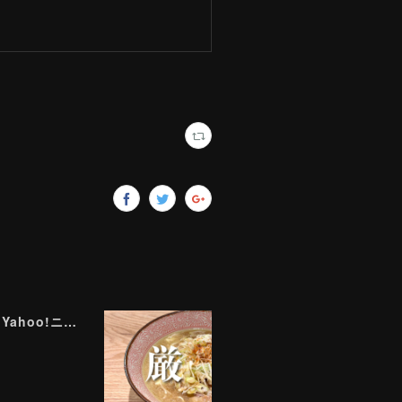
ラーメン評論家が実食して厳選！ 「いま絶対に食べるべきラーメン」ベスト５！【2026年８月】（ Yahoo!ニュース）8/2