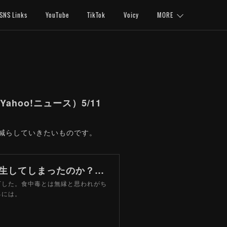
SNS Links
YouTube
TikTok
Voicy
MORE
oo!ニュース）5/11
を減らしていきたいものです。
原因はサルモネラ菌 なぜ人気ラーメン店で食中毒が発生してしまったのか？（山路力也） - 個人 - Yahoo!ニュース
下した。食中毒とは無縁と思われがち
るには。