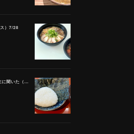
）7/28
「数百万円の売上は諦めました」 全東信破産で飲食店はどうなったのか？ 被害を受けた飲食店店主に聞いた（Yahoo!ニュース）7/17