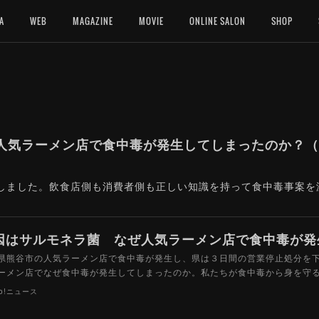
A
WEB
MAGAZINE
MOVIE
ONLINE SALON
SHOP
気ラーメン店で食中毒が発生してしまったのか？（Yah
寄稿しました。飲食店側も消費者側も正しい知識を持って食中毒事案
県熊谷市の人気ラーメン店で食中毒が発生し、県は３日間の営業停止処分を
ーメン店でなぜ食中毒が発生してしまったのか。私たちが食中毒から身を守
oo!ニュース