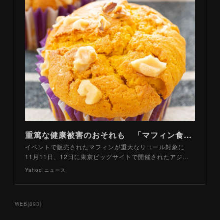
重篤な健康被害のおそれも 「マフィン食中毒」はなぜ起こってしまったのか（山路力也） - エキスパート - Yahoo!ニュース
イベントで販売されたマフィンが重大なリコール対象に
11月11日、12日に東京ビッグサイトで開催されたアジ…
Yahoo!ニュース
WEB
(
893
)