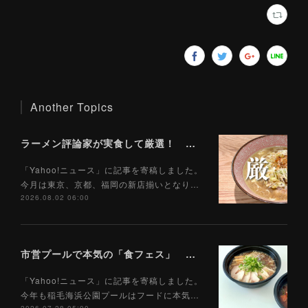
Another Topics
ラーメン評論家が実食して厳選！ 「いま絶対に食べるべきラーメン」ベスト５！【2026年８月】（ Yahoo!ニュース）8/2
「Yahoo!ニュース」に記事を寄稿しました。
今月は東京、京都、福岡の新店揃いとなり…
2026.08.02 06:00
市営プールで本気の「食フェス」 プールサイドで味わえる「ご当地麺」の実力は？（Yahoo!ニュース）7/28
「Yahoo!ニュース」に記事を寄稿しました。
今年も稲毛海浜公園プールはフードに本気…