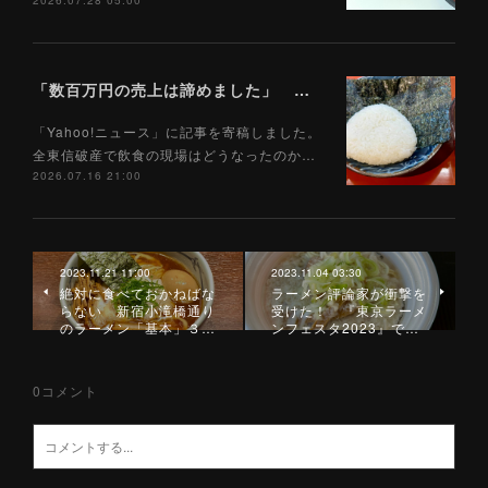
2026.07.28 05:00
「数百万円の売上は諦めました」 全東信破産で飲食店はどうなったのか？ 被害を受けた飲食店店主に聞いた（Yahoo!ニュース）7/17
「Yahoo!ニュース」に記事を寄稿しました。
全東信破産で飲食の現場はどうなったのか…
2026.07.16 21:00
2023.11.21 11:00
2023.11.04 03:30
絶対に食べておかねばな
ラーメン評論家が衝撃を
らない 新宿小滝橋通り
受けた！ 『東京ラーメ
のラーメン「基本」３…
ンフェスタ2023』で…
0
コメント