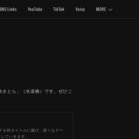
SNS Links
YouTube
TikTok
Voicy
MORE
「ゆきとら」（水道橋）です。ぜひご
ワードを枠タイトルに揚げ、様々なテー
けしていきます。