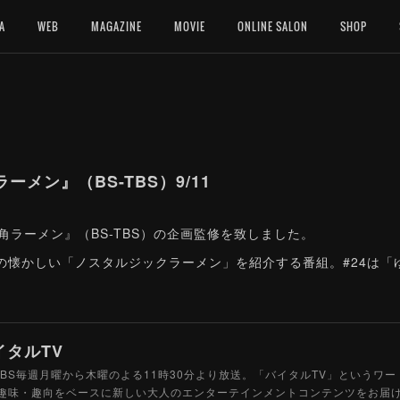
A
WEB
MAGAZINE
MOVIE
ONLINE SALON
SHOP
メン』（BS-TBS）9/11
街角ラーメン』（BS-TBS）の企画監修を致しました。
の懐かしい「ノスタルジックラーメン」を紹介する番組。#24は
イタルTV
-TBS毎週月曜から木曜のよる11時30分より放送。「バイタルTV」という
趣味・趣向をベースに新しい大人のエンターテインメントコンテンツをお届