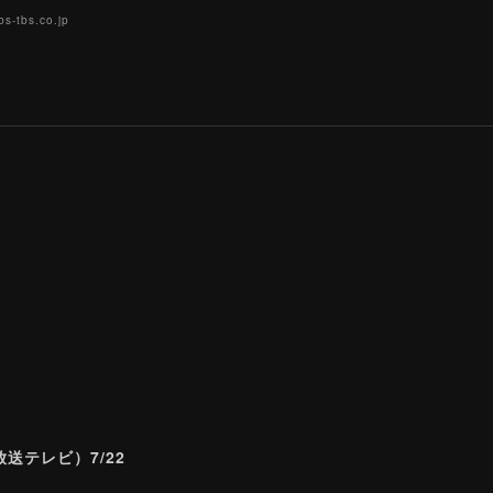
s-tbs.co.jp
送テレビ）7/22