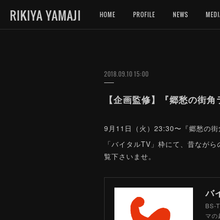
RIKIYA YAMAJI
HOME
PROFILE
NEWS
MEDI
2018.09.10 15:00
【企画監修】『郷愁の街角ラー
9月11日（火）23:30〜『郷愁の
「バイタルTV」枠にて、昔ながら
覧下さいませ。
バ
BS
マの