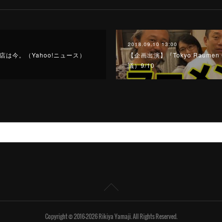
2018.09.10 13:00
は今。（Yahoo!ニュース）
【企画出演】『Tokyo Raume
議）9/10
Copyright © 2016-2026 Rikiya Yamaji. All Rights Reserved.