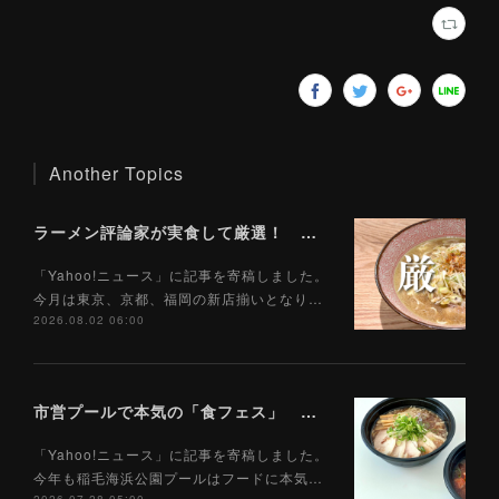
Another Topics
ラーメン評論家が実食して厳選！ 「いま絶対に食べるべきラーメン」ベスト５！【2026年８月】（ Yahoo!ニュース）8/2
「Yahoo!ニュース」に記事を寄稿しました。
今月は東京、京都、福岡の新店揃いとなり…
2026.08.02 06:00
市営プールで本気の「食フェス」 プールサイドで味わえる「ご当地麺」の実力は？（Yahoo!ニュース）7/28
「Yahoo!ニュース」に記事を寄稿しました。
今年も稲毛海浜公園プールはフードに本気…