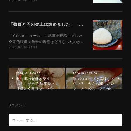
2026.07.28 05:00
「数百万円の売上は諦めました」 全東信破産で飲食店はどうなったのか？ 被害を受けた飲食店店主に聞いた（Yahoo!ニュース）7/17
「Yahoo!ニュース」に記事を寄稿しました。
全東信破産で飲食の現場はどうなったのか…
2026.07.16 21:00
2024.10.19 08:00
2024.10.18 22:00
北九州の老舗が東京
熱々のスープは美味しく
へ！ 渋谷で25年愛さ
ない？ 今さら聞けない
れ続ける豚骨ラーメン…
ラーメンのスープの秘…
0
コメント