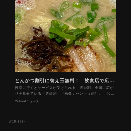
とんかつ割引に替え玉無料！ 飲食店で広がる「選挙割」とは？（山路力也） - エキスパート - Yahoo!ニュース
投票に行くとサービスが受けられる「選挙割」全国に広が
りを見せている「選挙割」（画像：センキョ割）。 10…
Yahoo!ニュース
WEB
(
893
)