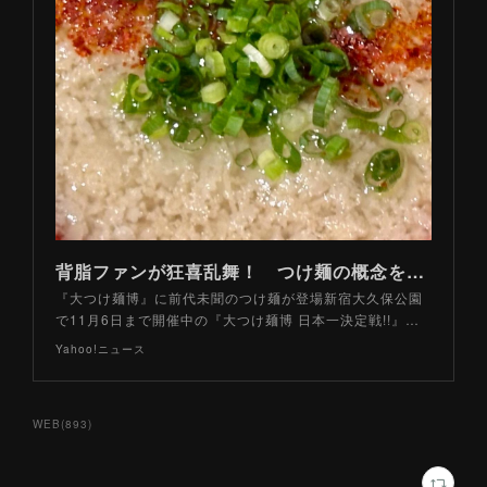
背脂ファンが狂喜乱舞！ つけ麺の概念をぶっ壊す「汁なしつけ麺」とは？（山路力也） - エキスパート - Yahoo!ニュース
『大つけ麺博』に前代未聞のつけ麺が登場新宿大久保公園
で11月6日まで開催中の『大つけ麺博 日本一決定戦!!』…
Yahoo!ニュース
WEB
(
893
)