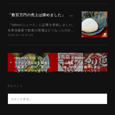
「数百万円の売上は諦めました」 全東信破産で飲食店はどうなったのか？ 被害を受けた飲食店店主に聞いた（Yahoo!ニュース）7/17
「Yahoo!ニュース」に記事を寄稿しました。
全東信破産で飲食の現場はどうなったのか…
2026.07.16 21:00
2024.11.04 10:00
2024.10.31 07:00
ラーメン評論家が実食し
『東京ラーメンフェス
て厳選！ 絶対に食べる
タ』『大つけ麺博』東京
べきラーメン５選！【…
２大ラーメンイベント…
0
コメント