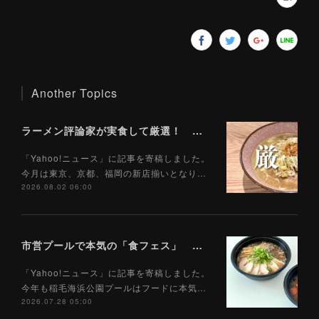
Another Topics
ラーメン評論家が実食して厳選！ 「いま絶対に食べるべきラーメン」ベスト５！【2026年８月】（ Yahoo!ニュース）8/2
「Yahoo!ニュース」に記事を寄稿しました。
今月は東京、京都、福岡の新店揃いとなり…
2026.08.02 06:00
市営プールで本気の「食フェス」 プールサイドで味わえる「ご当地麺」の実力は？（Yahoo!ニュース）7/28
「Yahoo!ニュース」に記事を寄稿しました。
今年も稲毛海浜公園プールはフードに本気…
2026.07.28 05:00