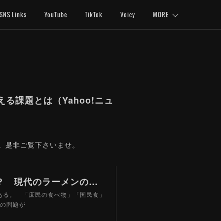
SNS Links
YouTube
TikTok
Voicy
MORE
る課題とは（Yahoo!ニュ
す。是非ご覧下さいませ。
なぜ一杯1,000円のラーメンに文句を言う人がいるのか？ 現代のラーメンの抱える課題とは（山路力也） - エキスパート - Yahoo!ニュース
つある。 「庶民の食べ物」「国民食」
格の問題が