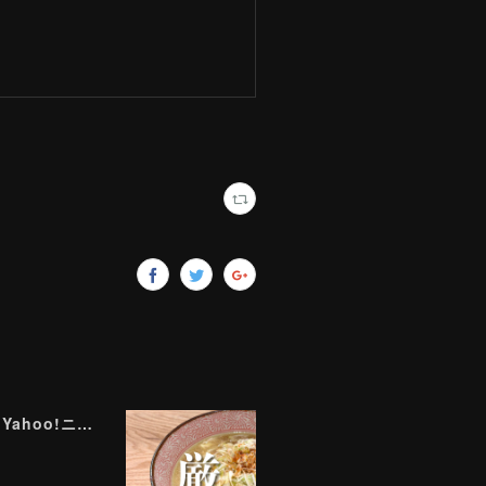
ラーメン評論家が実食して厳選！ 「いま絶対に食べるべきラーメン」ベスト５！【2026年８月】（ Yahoo!ニュース）8/2