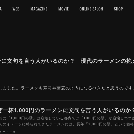
A
WEB
MAGAZINE
MOVIE
ONLINE SALON
SHOP
メンに文句を言う人がいるのか？ 現代のラーメンの抱え
寄稿しました。ラーメンも寿司や蕎麦のようになるべきだと思うので
的に「1,000円の壁」は崩壊している都内では「1000円の壁」が崩壊しつ
てのイメージに縛られてきたラーメンには、長年「1,000円の壁」という価
oo!ニュース