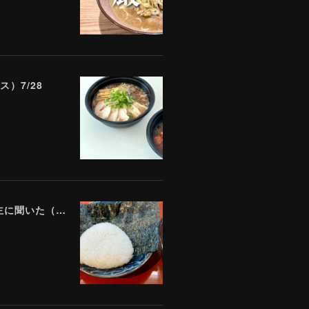
）7/28
「数百万円の売上は諦めました」 全東信破産で飲食店はどうなったのか？ 被害を受けた飲食店店主に聞いた（Yahoo!ニュース）7/17