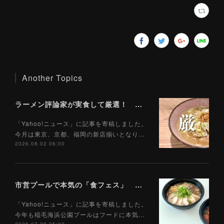
Another Topics
ラーメン評論家が実食して厳選！ 「いま絶対に食べるべきラーメン」ベスト５！【2026年８月】（ Yahoo!ニュース）8/2
「Yahoo!ニュース」に記事を寄稿しました。
今月は東京、京都、福岡の新店揃いとなり…
2026.08.02 06:00
市営プールで本気の「食フェス」 プールサイドで味わえる「ご当地麺」の実力は？（Yahoo!ニュース）7/28
「Yahoo!ニュース」に記事を寄稿しました。
今年も稲毛海浜公園プールはフードに本気…