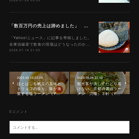
2026.07.28 05:00
「数百万円の売上は諦めました」 全東信破産で飲食店はどうなったのか？ 被害を受けた飲食店店主に聞いた（Yahoo!ニュース）7/17
「Yahoo!ニュース」に記事を寄稿しました。
全東信破産で飲食の現場はどうなったのか…
2026.07.16 21:00
2025.03.10 22:00
2025.03.09 22:00
ほとばしる帆立の旨味と
観光客が決してたどり着
トリュフの香り 味が激
けない 京都の醤油ラー
変する塩ラーメン（Y…
メン「穴場」３軒（Y…
0
コメント