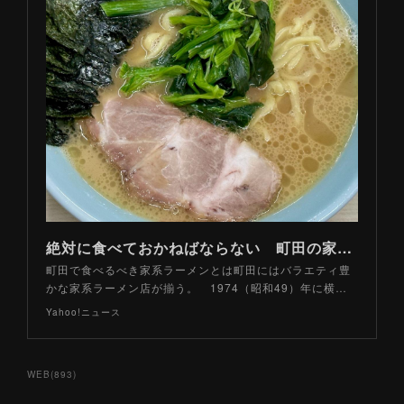
絶対に食べておかねばならない 町田の家系ラーメン「基本」３軒（山路力也） - エキスパート - Yahoo!ニュース
町田で食べるべき家系ラーメンとは町田にはバラエティ豊
かな家系ラーメン店が揃う。 1974（昭和49）年に横…
Yahoo!ニュース
WEB
(
893
)