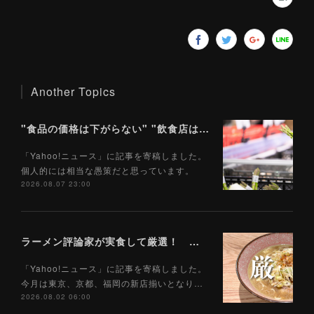
Another Topics
"食品の価格は下がらない" "飲食店は客が減る" 「食料品消費税1％」で私たちの食生活はどうなるのか（Yahoo!ニュース）8/8
「Yahoo!ニュース」に記事を寄稿しました。
個人的には相当な愚策だと思っています。
2026.08.07 23:00
ラーメン評論家が実食して厳選！ 「いま絶対に食べるべきラーメン」ベスト５！【2026年８月】（ Yahoo!ニュース）8/2
「Yahoo!ニュース」に記事を寄稿しました。
今月は東京、京都、福岡の新店揃いとなり…
2026.08.02 06:00