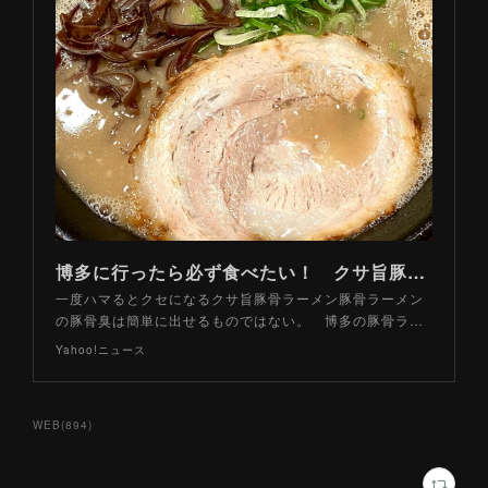
博多に行ったら必ず食べたい！ クサ旨豚骨ラーメン「王道」３軒（山路力也） - エキスパート - Yahoo!ニュース
一度ハマるとクセになるクサ旨豚骨ラーメン豚骨ラーメン
の豚骨臭は簡単に出せるものではない。 博多の豚骨ラ…
Yahoo!ニュース
WEB
(
894
)