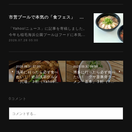
市営プールで本気の「食フェス」 プールサイドで味わえる「ご当地麺」の実力は？（Yahoo!ニュース）7/28
「Yahoo!ニュース」に記事を寄稿しました。
今年も稲毛海浜公園プールはフードに本気…
2026.07.28 05:00
2025.03.31 07:00
2025.03.30 08:00
浅草に行ったら必ず食べ
博多に行ったら必ず食べ
たい！ 絶品浅草グルメ
たい！ クサ旨豚骨ラー
「穴場」３軒（Yahoo…
メン「基本」３軒（Y…
0
コメント