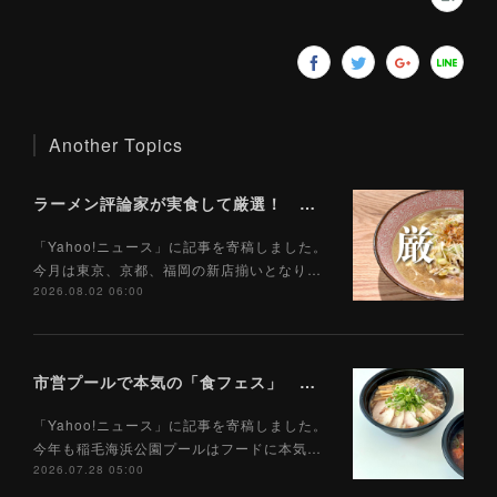
Another Topics
ラーメン評論家が実食して厳選！ 「いま絶対に食べるべきラーメン」ベスト５！【2026年８月】（ Yahoo!ニュース）8/2
「Yahoo!ニュース」に記事を寄稿しました。
今月は東京、京都、福岡の新店揃いとなり…
2026.08.02 06:00
市営プールで本気の「食フェス」 プールサイドで味わえる「ご当地麺」の実力は？（Yahoo!ニュース）7/28
「Yahoo!ニュース」に記事を寄稿しました。
今年も稲毛海浜公園プールはフードに本気…
2026.07.28 05:00