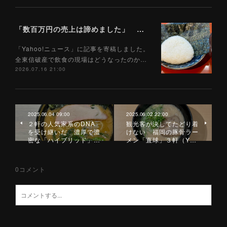
「数百万円の売上は諦めました」 全東信破産で飲食店はどうなったのか？ 被害を受けた飲食店店主に聞いた（Yahoo!ニュース）7/17
「Yahoo!ニュース」に記事を寄稿しました。
全東信破産で飲食の現場はどうなったのか…
2026.07.16 21:00
2025.06.04 09:00
2025.06.02 22:00
２軒の人気家系のDNA
観光客が決してたどり着
を受け継いだ 濃厚で濃
けない 福岡の豚骨ラー
密な「ハイブリッド」…
メン「直球」３軒（Y…
0
コメント