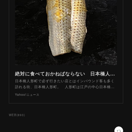
絶対に食べておかねばならない 日本橋人形町の絶品グルメ「老舗」３軒（山路力也） - エキスパート - Yahoo!ニュース
日本橋人形町で必ず行きたい店とはインバウンド客も多く
訪れる街、日本橋人形町。 人形町は江戸の中心日本橋…
Yahoo!ニュース
WEB
(
893
)