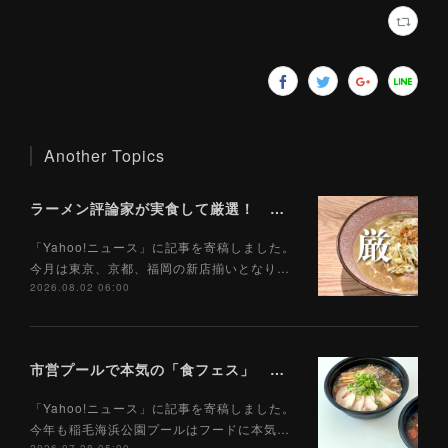
Another Topics
ラーメン評論家が実食して厳選！ 「いま絶対に食べるべきラーメン」ベスト５！【2026年８月】（ Yahoo!ニュース）8/2
「Yahoo!ニュース」に記事を寄稿しました。
今月は東京、京都、福岡の新店揃いとなり…
2026.08.02 06:00
市営プールで本気の「食フェス」 プールサイドで味わえる「ご当地麺」の実力は？（Yahoo!ニュース）7/28
「Yahoo!ニュース」に記事を寄稿しました。
今年も稲毛海浜公園プールはフードに本気…