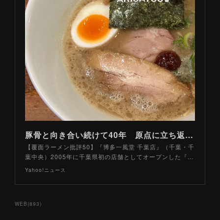
豚骨と向き合い続けて40年 原点に立ち返った「特濃豚骨」ラーメンとは？（山路力也） - エキスパート - Yahoo!ニュース
【覆面ラーメン批評50】『博多一風堂 千葉店』（千葉・千
葉中央）2005年に千葉県初の店舗としてオープンした『…
Yahoo!ニュース
WEB
(
893
)