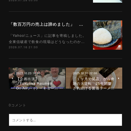
2026.07.28 05:00
「数百万円の売上は諦めました」 全東信破産で飲食店はどうなったのか？ 被害を受けた飲食店店主に聞いた（Yahoo!ニュース）7/17
「Yahoo!ニュース」に記事を寄稿しました。
全東信破産で飲食の現場はどうなったのか…
2026.07.16 21:00
2025.10.23 14:00
2025.10.20 22:00
【企画出演】
「１ヶ月で閉店」から奇
『Fukuoka Raumen
跡の大逆転 25年間愛
On Air』（トーキョー…
され続ける醤油ラーメ…
0
コメント