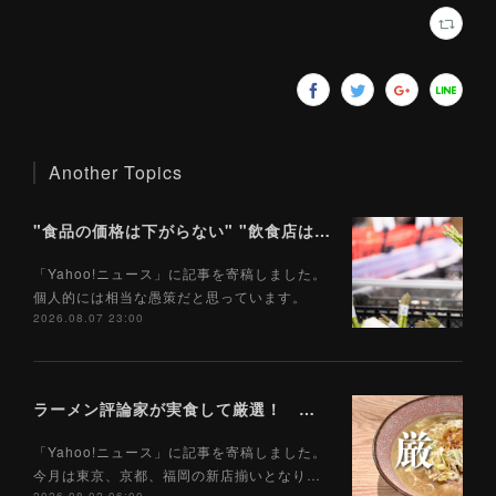
Another Topics
"食品の価格は下がらない" "飲食店は客が減る" 「食料品消費税1％」で私たちの食生活はどうなるのか（Yahoo!ニュース）8/8
「Yahoo!ニュース」に記事を寄稿しました。
個人的には相当な愚策だと思っています。
2026.08.07 23:00
ラーメン評論家が実食して厳選！ 「いま絶対に食べるべきラーメン」ベスト５！【2026年８月】（ Yahoo!ニュース）8/2
「Yahoo!ニュース」に記事を寄稿しました。
今月は東京、京都、福岡の新店揃いとなり…