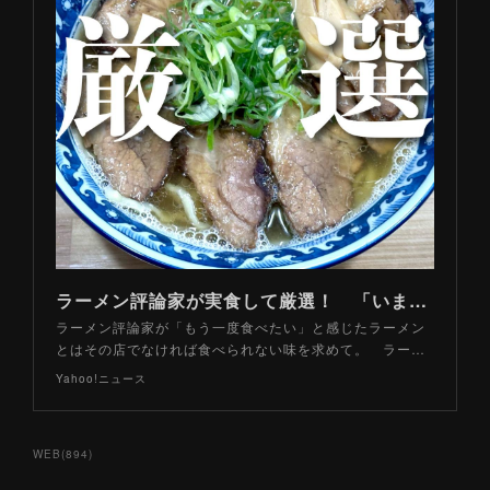
ラーメン評論家が実食して厳選！ 「いま絶対に食べるべきラーメン」ベスト５！【2026年６月】（山路力也） - エキスパート - Yahoo!ニュース
ラーメン評論家が「もう一度食べたい」と感じたラーメン
とはその店でなければ食べられない味を求めて。 ラー…
Yahoo!ニュース
WEB
(
894
)