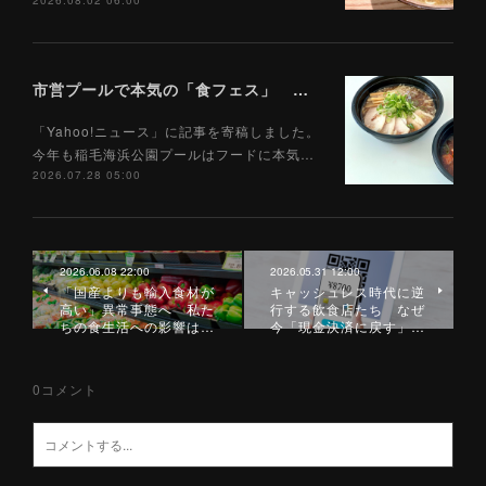
2026.08.02 06:00
市営プールで本気の「食フェス」 プールサイドで味わえる「ご当地麺」の実力は？（Yahoo!ニュース）7/28
「Yahoo!ニュース」に記事を寄稿しました。
今年も稲毛海浜公園プールはフードに本気…
2026.07.28 05:00
2026.06.08 22:00
2026.05.31 12:00
「国産よりも輸入食材が
キャッシュレス時代に逆
高い」異常事態へ 私た
行する飲食店たち なぜ
ちの食生活への影響は…
今「現金決済に戻す」…
0
コメント