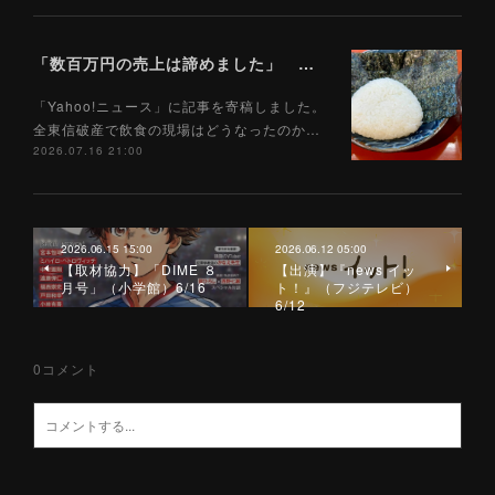
「数百万円の売上は諦めました」 全東信破産で飲食店はどうなったのか？ 被害を受けた飲食店店主に聞いた（Yahoo!ニュース）7/17
「Yahoo!ニュース」に記事を寄稿しました。
全東信破産で飲食の現場はどうなったのか…
2026.07.16 21:00
2026.06.15 15:00
2026.06.12 05:00
【取材協力】「DIME ８
【出演】『news イッ
月号」（小学館）6/16
ト！』（フジテレビ）
6/12
0
コメント