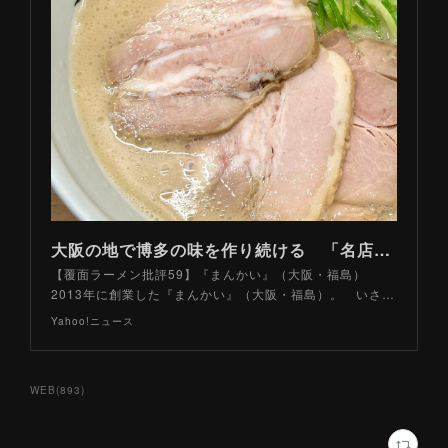
大阪の地で博多の味を作り続ける 「名店の遺伝子」を受け継ぐ「純豚骨」ラーメンとは（山路力也） - エキスパート - Yahoo!ニュース
【覆面ラーメン批評59】『まんかい』（大阪・福島）
2013年に創業した『まんかい』（大阪・福島）。 いさ…
Yahoo!ニュース
WEB
(
893
)