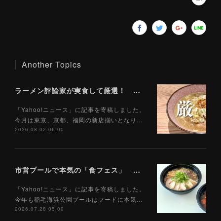
Another Topics
ラーメン評論家が実食して厳選！ 「いま絶対に食べるべきラーメン」ベスト５！【2026年８月】（ Yahoo!ニュース）8/2
「Yahoo!ニュース」に記事を寄稿しました。
今月は東京、京都、福岡の新店揃いとなり…
2026.08.02 06:00
市営プールで本気の「食フェス」 プールサイドで味わえる「ご当地麺」の実力は？（Yahoo!ニュース）7/28
「Yahoo!ニュース」に記事を寄稿しました。
今年も稲毛海浜公園プールはフードに本気…
2026.07.28 05:00