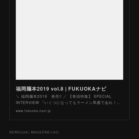
福岡麺本2019 vol.8 | FUKUOKAナビ
＼ 福岡麺本2019 発売!! ／ 【巻頭特集】 SPECIAL
INTERVIEW 『いくつになってもラーメン馬鹿であれ！…
www.fukuoka-navi.jp
NEWS
(
228
)
MAGAZINE
(
165
)