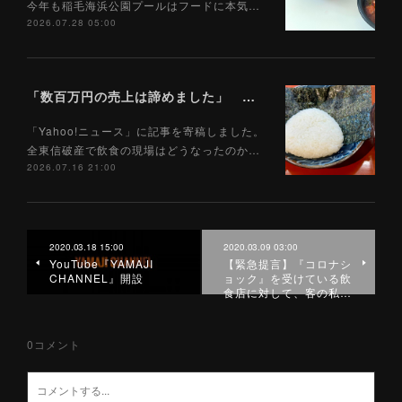
今年も稲毛海浜公園プールはフードに本気…
2026.07.28 05:00
「数百万円の売上は諦めました」 全東信破産で飲食店はどうなったのか？ 被害を受けた飲食店店主に聞いた（Yahoo!ニュース）7/17
「Yahoo!ニュース」に記事を寄稿しました。
全東信破産で飲食の現場はどうなったのか…
2026.07.16 21:00
2020.03.18 15:00
2020.03.09 03:00
YouTube『YAMAJI
【緊急提言】『コロナシ
CHANNEL』開設
ョック』を受けている飲
食店に対して、客の私…
0
コメント