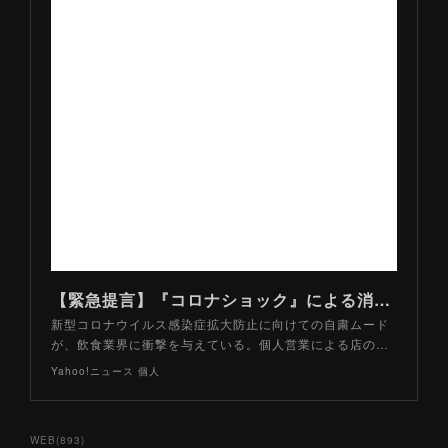
【緊急提言】『コロナショック』による消費冷え込みに対して、飲食店が今出来る３つのこと。（山路力也） - Yahoo!ニュース
新型コロナウイルス感染症拡大防止に向けての自粛ムード
が、飲食業界に衝撃を与えている。個人営業による店の…
Yahoo!ニュース 個人
WEB
(
893
)