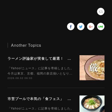
Another Topics
ラーメン評論家が実食して厳選！ 「いま絶対に食べるべきラーメン」ベスト５！【2026年８月】（ Yahoo!ニュース）8/2
「Yahoo!ニュース」に記事を寄稿しました。
今月は東京、京都、福岡の新店揃いとなり…
2026.08.02 06:00
市営プールで本気の「食フェス」 プールサイドで味わえる「ご当地麺」の実力は？（Yahoo!ニュース）7/28
「Yahoo!ニュース」に記事を寄稿しました。