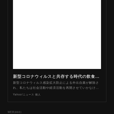
新型コロナウィルスと共存する時代の飲食店の利用法とは？【#コロナとどう暮らす】（山路力也） - Yahoo!ニュース
新型コロナウィルス感染拡大防止による外出自粛が解除さ
れ、私たちは社会活動や経済活動を再開させていかなけ…
Yahoo!ニュース 個人
WEB
(
893
)