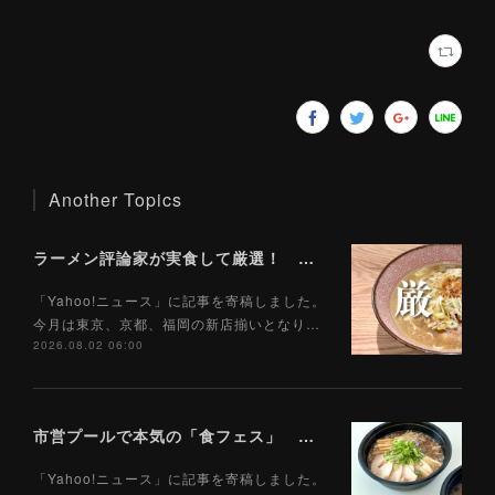
Another Topics
ラーメン評論家が実食して厳選！ 「いま絶対に食べるべきラーメン」ベスト５！【2026年８月】（ Yahoo!ニュース）8/2
「Yahoo!ニュース」に記事を寄稿しました。
今月は東京、京都、福岡の新店揃いとなり…
2026.08.02 06:00
市営プールで本気の「食フェス」 プールサイドで味わえる「ご当地麺」の実力は？（Yahoo!ニュース）7/28
「Yahoo!ニュース」に記事を寄稿しました。