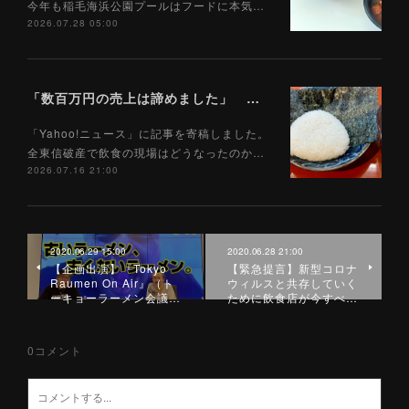
今年も稲毛海浜公園プールはフードに本気…
2026.07.28 05:00
「数百万円の売上は諦めました」 全東信破産で飲食店はどうなったのか？ 被害を受けた飲食店店主に聞いた（Yahoo!ニュース）7/17
「Yahoo!ニュース」に記事を寄稿しました。
全東信破産で飲食の現場はどうなったのか…
2026.07.16 21:00
2020.06.29 15:00
2020.06.28 21:00
【企画出演】『Tokyo
【緊急提言】新型コロナ
Raumen On Air』（ト
ウィルスと共存していく
ーキョーラーメン会議…
ために飲食店が今すべ…
0
コメント