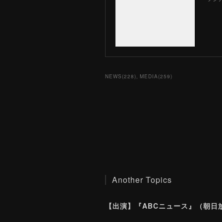
NEWS
(
228
)
MEDIA
(
259
)
Another Topics
【出演】『ABCニュース』（朝日放