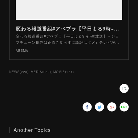
変わる報道番組#アベプラ【平日よる9時~生放送】 - 企画 - ジョブチューン批判は正義? 食べずに論評はダメ? テレビ演出におけるヒール役 (ニュース) | 無料動画・見逃し配信を見るなら | AB
変わる報道番組#アベプラ【平日よる9時~生放送】 - ジョ
ブチューン批判は正義? 食べずに論評はダメ? テレビ演…
ABEMA
NEWS
(
228
)
MEDIA
(
259
)
MOVIE
(
174
)
Another Topics