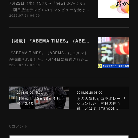
7月22日（水）15:40〜『news おかえり』
（朝日放送テレビ）のインタビューを受け…
2026.07.21 09:00
【掲載】『ABEMA TIMES』（ABEMA）7/19
『ABEMA TIMES』（ABEMA）にコメント
が掲載されました。7月14日に放送された…
2026.07.19 07:00
2018.03.09 15:00
2018.02.28 08:00
【連載】『SENSE ４月
あの人気店がコラボレー
号』3/10
ションした「究極の担々
麺」とは？（Yahoo!…
0
コメント