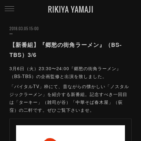
RIKIYA YAMAJI
2018.03.05 15:00
【新番組】『郷愁の街角ラーメン』（BS-
TBS）3/6
3月6日（火）23:30〜24:00『郷愁の街角ラーメン』
（BS-TBS）の企画監修と出演を致しました。
「バイタルTV」枠にて、昔ながらの懐かしい「ノスタル
ジックラーメン」を紹介する新番組。記念すべき一回目
は「ターキー」（雑司が谷）「中華そば春木屋」（荻
窪）の二軒です。ぜひご覧下さいませ。