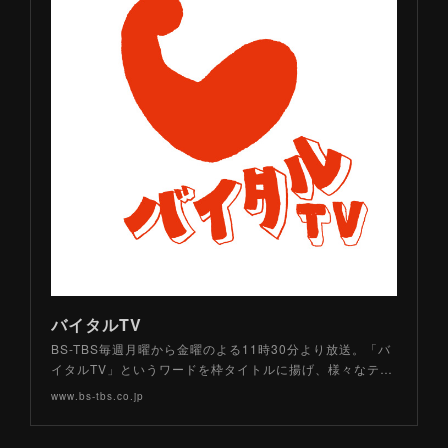
バイタルTV
BS-TBS毎週月曜から金曜のよる11時30分より放送。「バ
イタルTV」というワードを枠タイトルに揚げ、様々なテ…
www.bs-tbs.co.jp