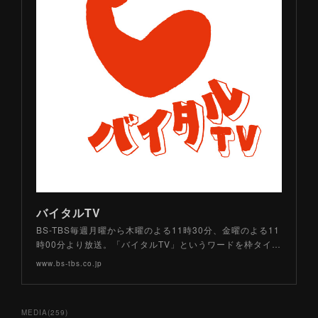
バイタルTV
BS-TBS毎週月曜から木曜のよる11時30分、金曜のよる11
時00分より放送。「バイタルTV」というワードを枠タイ…
www.bs-tbs.co.jp
MEDIA
(
259
)