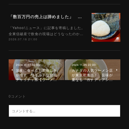
「数百万円の売上は諦めました」 全東信破産で飲食店はどうなったのか？ 被害を受けた飲食店店主に聞いた（Yahoo!ニュース）7/17
「Yahoo!ニュース」に記事を寄稿しました。
全東信破産で飲食の現場はどうなったのか…
2026.07.16 21:00
2024.11.07 02:00
2024.11.05 22:00
深夜に食べると美味しさ
カナダの人気ラーメン店
が増す ワイルドな背脂
が東京初進出！ 旨味が
チャッチャ系【ラーメ…
重なる「カナディアン…
0
コメント