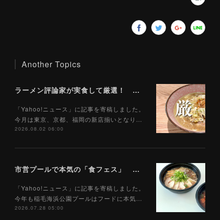
Another Topics
ラーメン評論家が実食して厳選！ 「いま絶対に食べるべきラーメン」ベスト５！【2026年８月】（ Yahoo!ニュース）8/2
「Yahoo!ニュース」に記事を寄稿しました。
今月は東京、京都、福岡の新店揃いとなり…
2026.08.02 06:00
市営プールで本気の「食フェス」 プールサイドで味わえる「ご当地麺」の実力は？（Yahoo!ニュース）7/28
「Yahoo!ニュース」に記事を寄稿しました。
今年も稲毛海浜公園プールはフードに本気…
2026.07.28 05:00