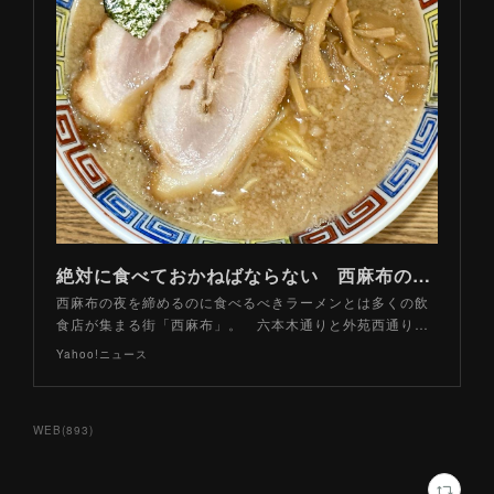
絶対に食べておかねばならない 西麻布のラーメン「基本」３軒（山路力也） - エキスパート - Yahoo!ニュース
西麻布の夜を締めるのに食べるべきラーメンとは多くの飲
食店が集まる街「西麻布」。 六本木通りと外苑西通り…
Yahoo!ニュース
WEB
(
893
)