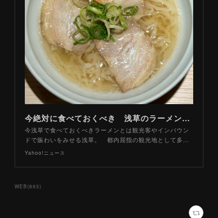
今絶対に食べておくべき 浅草のラーメン「最新」３軒（山路力也） - エキスパート - Yahoo!ニュース
今浅草で食べておくべきラーメンとは観光客やインバウン
ドで賑わいをみせる浅草。 都内屈指の観光地として多…
Yahoo!ニュース
WEB
(
893
)