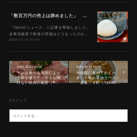
「数百万円の売上は諦めました」 全東信破産で飲食店はどうなったのか？ 被害を受けた飲食店店主に聞いた（Yahoo!ニュース）7/17
「Yahoo!ニュース」に記事を寄稿しました。
全東信破産で飲食の現場はどうなったのか…
2026.07.16 21:00
2025.03.22 23:00
2025.03.22 05:00
タンは食べる場所によっ
今絶対に食べておくべ
て味が違う？ 今さら聞
き 中野の醤油ラーメン
けない焼肉の秘密（Y…
「最新」３軒（Yahoo…
0
コメント