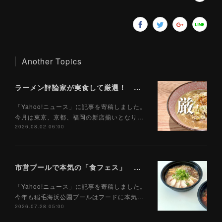
Another Topics
ラーメン評論家が実食して厳選！ 「いま絶対に食べるべきラーメン」ベスト５！【2026年８月】（ Yahoo!ニュース）8/2
「Yahoo!ニュース」に記事を寄稿しました。
今月は東京、京都、福岡の新店揃いとなり…
2026.08.02 06:00
市営プールで本気の「食フェス」 プールサイドで味わえる「ご当地麺」の実力は？（Yahoo!ニュース）7/28
「Yahoo!ニュース」に記事を寄稿しました。
今年も稲毛海浜公園プールはフードに本気…
2026.07.28 05:00