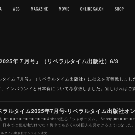
A
WEB
MAGAZINE
MOVIE
ONLINE SALON
SHOP
2025年７月号』（リベラルタイム出版社）6/3
ルタイム 7月号』（リベラルタイム出版社）に拙文を寄稿致しまし
て、インバウンドと日本食について考察致しました。宜しければご
ベラルタイム2025年7月号-リベラルタイム出版社オ
集 ■□ ■ ■□ ■ □■ □■ □■ □■ &nbsp;甦る「ジャポニズム」 &nbsp;■□ ■ ■□ 
、日本では観光地だけでなく街中でも多くの外国人を見かけるようになった
ラルタイム出版社オンライン注文