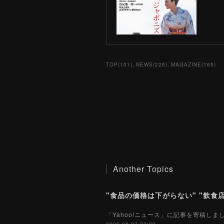
TOP
(
101
)
NEWS
(
228
)
MAGAZINE
(
165
)
Another Topics
「Yahoo!ニュース」に記事を寄稿し