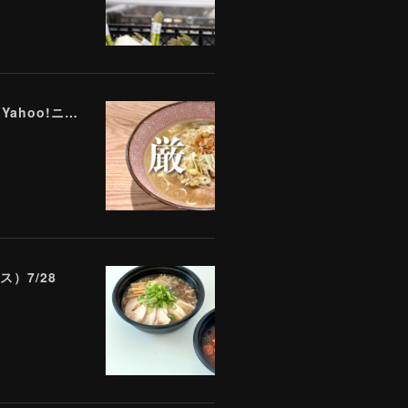
ラーメン評論家が実食して厳選！ 「いま絶対に食べるべきラーメン」ベスト５！【2026年８月】（ Yahoo!ニュース）8/2
）7/28