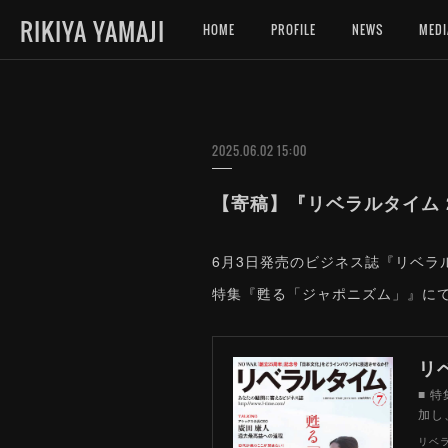
RIKIYA YAMAJI
HOME
PROFILE
NEWS
MEDI
2025.06.02 15:00
【寄稿】『リベラルタイム 
6月3日発売のビジネス誌『リベラ
特集『甦る「ジャポニズム」』に
リ
■ 特
加し
リベ