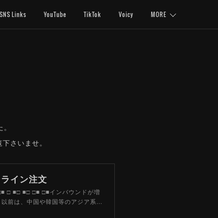
SNS Links
YouTube
TikTok
Voicy
MORE
た。
覧下さいませ。
ンライン注文
■ □■ □ ■□ ■□ □■ □■インバウンドが増
。以前は、中国や韓国等のアジア系…