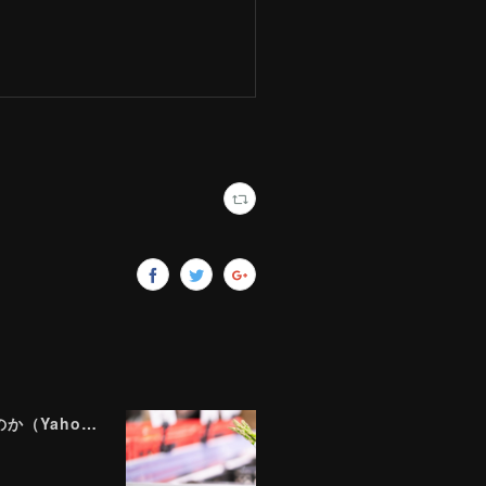
"食品の価格は下がらない" "飲食店は客が減る" 「食料品消費税1％」で私たちの食生活はどうなるのか（Yahoo!ニュース）8/8