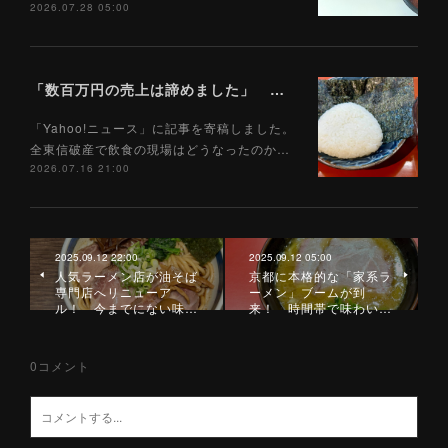
2026.07.28 05:00
「数百万円の売上は諦めました」 全東信破産で飲食店はどうなったのか？ 被害を受けた飲食店店主に聞いた（Yahoo!ニュース）7/17
「Yahoo!ニュース」に記事を寄稿しました。
全東信破産で飲食の現場はどうなったのか…
2026.07.16 21:00
2025.09.12 22:00
2025.09.12 05:00
人気ラーメン店が油そば
京都に本格的な「家系ラ
専門店へリニューア
ーメン」ブームが到
ル！ 今までにない味…
来！ 時間帯で味わい…
0
コメント