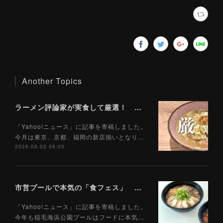
Another Topics
ラーメン評論家が実食して厳選！ 「いま絶対に食べるべきラーメン」ベスト５！【2026年８月】（ Yahoo!ニュース）8/2
「Yahoo!ニュース」に記事を寄稿しました。
今月は東京、京都、福岡の新店揃いとなり…
2026.08.02 06:00
市営プールで本気の「食フェス」 プールサイドで味わえる「ご当地麺」の実力は？（Yahoo!ニュース）7/28
「Yahoo!ニュース」に記事を寄稿しました。
今年も稲毛海浜公園プールはフードに本気…