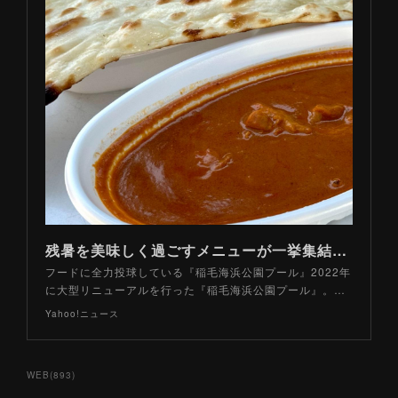
残暑を美味しく過ごすメニューが一挙集結！ 稲毛海浜公園プールで食べるべき厳選「旨辛」フードとは？（山路力也） - エキスパート - Yahoo!ニュース
フードに全力投球している『稲毛海浜公園プール』2022年
に大型リニューアルを行った『稲毛海浜公園プール』。…
Yahoo!ニュース
WEB
(
893
)