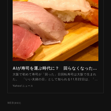
AIが寿司を運ぶ時代に？ 回らなくなった「回転寿司」はこれからどうなる？（山路力也） - エキスパート - Yahoo!ニュース
大阪で初めて寿司が「回った」日回転寿司は大阪で生まれ
た。 「いい夫婦の日」として知られる11月22日は、「…
Yahoo!ニュース
WEB
(
893
)