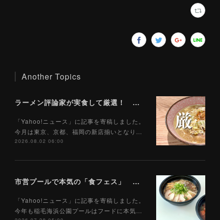
Another Topics
ラーメン評論家が実食して厳選！ 「いま絶対に食べるべきラーメン」ベスト５！【2026年８月】（ Yahoo!ニュース）8/2
「Yahoo!ニュース」に記事を寄稿しました。
今月は東京、京都、福岡の新店揃いとなり…
2026.08.02 06:00
市営プールで本気の「食フェス」 プールサイドで味わえる「ご当地麺」の実力は？（Yahoo!ニュース）7/28
「Yahoo!ニュース」に記事を寄稿しました。
今年も稲毛海浜公園プールはフードに本気…