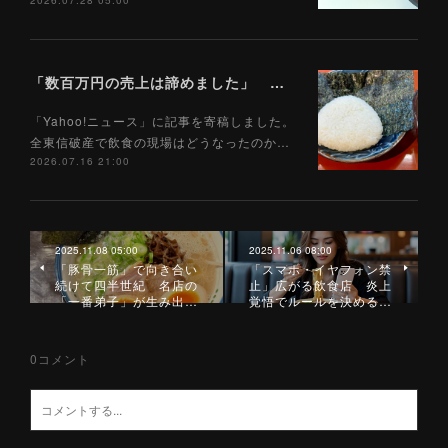
2026.07.28 05:00
「数百万円の売上は諦めました」 全東信破産で飲食店はどうなったのか？ 被害を受けた飲食店店主に聞いた（Yahoo!ニュース）7/17
「Yahoo!ニュース」に記事を寄稿しました。
全東信破産で飲食の現場はどうなったのか…
2026.07.16 21:00
2025.11.08 05:00
2025.11.06 08:00
「豚骨一筋」で向き合い
「スマホ・イヤフォン禁
続けて四半世紀 名店の
止」広がる飲食店 炎上
「一番弟子」が生み出…
覚悟でルールを決める…
0
コメント