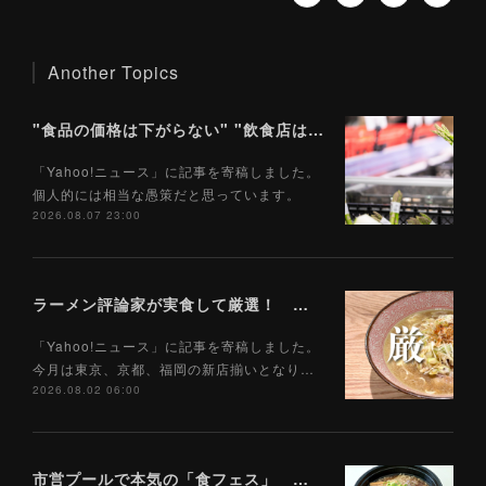
Another Topics
"食品の価格は下がらない" "飲食店は客が減る" 「食料品消費税1％」で私たちの食生活はどうなるのか（Yahoo!ニュース）8/8
「Yahoo!ニュース」に記事を寄稿しました。
個人的には相当な愚策だと思っています。
2026.08.07 23:00
ラーメン評論家が実食して厳選！ 「いま絶対に食べるべきラーメン」ベスト５！【2026年８月】（ Yahoo!ニュース）8/2
「Yahoo!ニュース」に記事を寄稿しました。
今月は東京、京都、福岡の新店揃いとなり…
2026.08.02 06:00
市営プールで本気の「食フェス」 プールサイドで味わえる「ご当地麺」の実力は？（Yahoo!ニュース）7/28