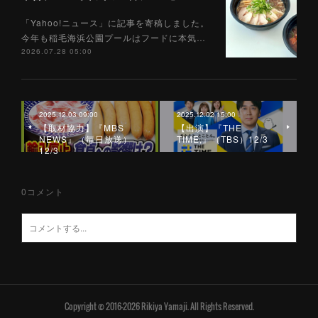
「Yahoo!ニュース」に記事を寄稿しました。
今年も稲毛海浜公園プールはフードに本気…
2026.07.28 05:00
2025.12.03 09:00
2025.12.02 15:00
【取材協力】『MBS
【出演】『THE
NEWS』（毎日放送）
TIME,』（TBS）12/3
12/3
0
コメント
Copyright © 2016-2026 Rikiya Yamaji. All Rights Reserved.