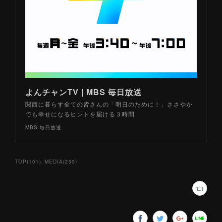
よんチャンTV | MBS 毎日放送
関西に暮らす全ての皆さんの「明日のために！」ささやか
でも幸せになるヒントを届ける３時間
MBS 毎日放送
TOP
(
101
)
MEDIA
(
259
)