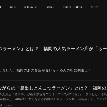
A
WEB
MAGAZINE
MOVIE
ONLINE SALON
SHOP
つラーメン」とは？ 福岡の人気ラーメン店が「らー
2
寄稿しました。福岡のあの名店が佐野らーめんの街に初進出！
の人気店『名島亭』が栃木県佐野市にオープン2月21日にオープンした『名島亭
）年創業と、40年近い歴史を誇る福岡の人気ラーメン店『名島亭』が、２月2
oo!ニュース