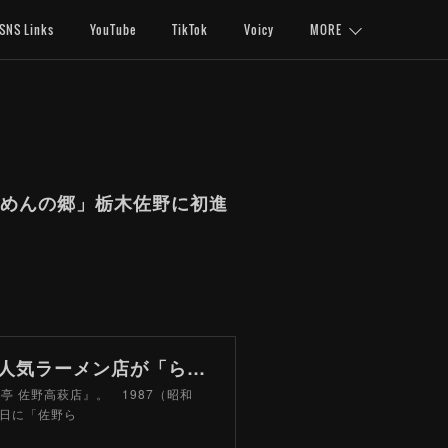
SNS Links
YouTube
TikTok
Voicy
MORE
めんの郷」栃木佐野に初進
昔ながらの「釜出しとんこつラーメン」とは？ 福岡の人気ラーメン店が「らーめんの郷」栃木佐野に初進出（山路力也） - エキスパート - Yahoo!ニュース
 佐野高萩店』。 1987（昭和
1日に「佐野ら