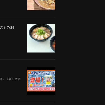
）7/28
えり』（朝日放送