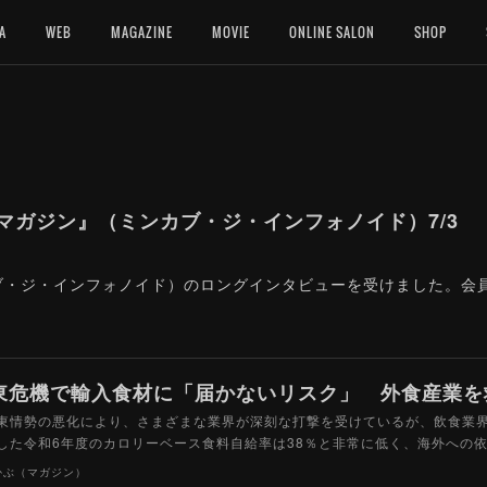
A
WEB
MAGAZINE
MOVIE
ONLINE SALON
SHOP
U マガジン』（ミンカブ・ジ・インフォノイド）7/3
ンカブ・ジ・インフォノイド）のロングインタビューを受けました。
情勢の悪化により、さまざまな業界が深刻な打撃を受けているが、飲食業界
した令和6年度のカロリーベース食料自給率は38％と非常に低く、海外への
かぶ（マガジン）