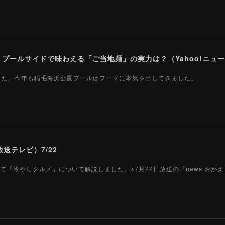
ールサイドで味わえる「ご当地麺」の実力は？（Yahoo!ニュース
ました。今年も稲毛海浜公園プールはフードに本気を出してきました。
送テレビ）7/22
て「冷やしグルメ」について解説しました。※7月22日放送の『news おか