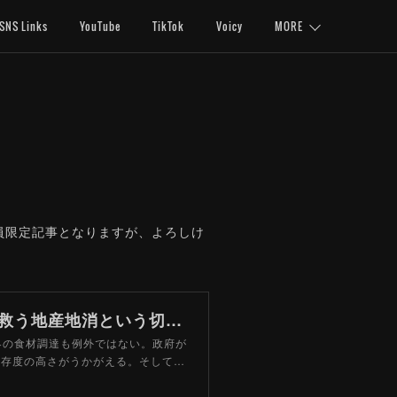
SNS Links
YouTube
TikTok
Voicy
MORE
会員限定記事となりますが、よろしけ
中東危機で輸入食材に「届かないリスク」 外食産業を救う地産地消という切り札 - みんかぶ（マガジン）
の食材調達も例外ではない。政府が
依存度の高さがうかがえる。そして…