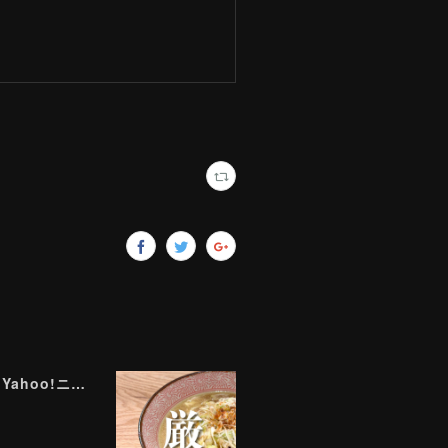
ラーメン評論家が実食して厳選！ 「いま絶対に食べるべきラーメン」ベスト５！【2026年８月】（ Yahoo!ニュース）8/2