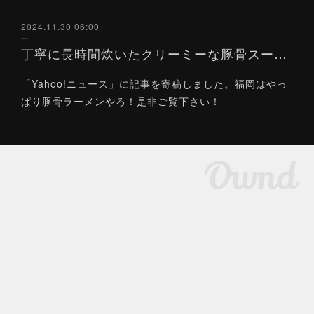
2024.11.30 06:00
丁寧に長時間炊いたクリーミーな豚骨スープ 住宅街に現れた「ガレージ」で味わう博多ラーメンとは？（Yahoo!ニュース）11/30
「Yahoo!ニュース」に記事を寄稿しました。福岡はやっ
ぱり豚骨ラーメンやろ！是非ご覧下さい！