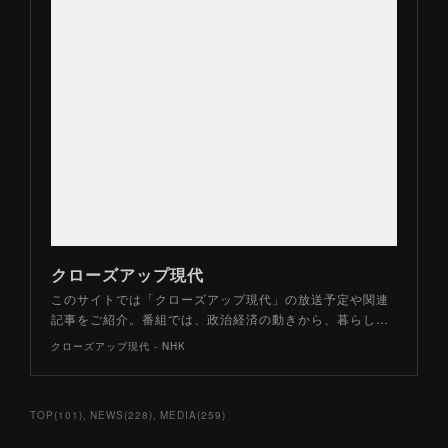
クローズアップ現代
このサイトでは「クローズアップ現代」の放送予定や関連
記事をご紹介。番組では、政治経済の動きから、暮らし…
クローズアップ現代 - NHK
TOP
(
101
)
NEWS
(
228
)
MEDIA
(
259
)