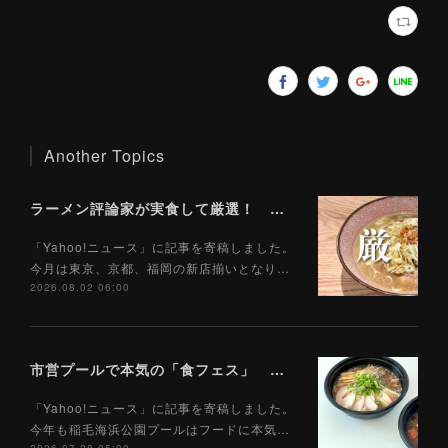
Another Topics
ラーメン評論家が実食して厳選！ 「いま絶対に食べるべきラーメン」ベスト５！【2026年８月】（ Yahoo!ニュース）8/2
「Yahoo!ニュース」に記事を寄稿しました。
今月は東京、京都、福岡の新店揃いとなり…
2026.08.02 06:00
市営プールで本気の「食フェス」 プールサイドで味わえる「ご当地麺」の実力は？（Yahoo!ニュース）7/28
「Yahoo!ニュース」に記事を寄稿しました。
今年も稲毛海浜公園プールはフードに本気…