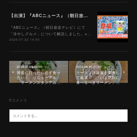
【出演】『ABCニュース』（朝日放送テレビ）7/22
『ABCニュース』（朝日放送テレビ）にて
「冷やしグルメ」について解説しました。※…
2026.07.22 14:00
2026.05.04 09:00
2026.04.30 21:00
博多に行ったら必ず食べ
ラーメン評論家が実食し
たい！ リニューアル
て厳選！ 「いま絶対に
『ラーメンスタジアム…
食べるべきラーメン」…
0
コメント