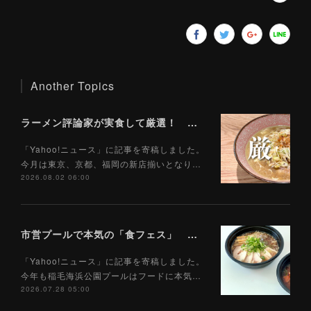
Another Topics
ラーメン評論家が実食して厳選！ 「いま絶対に食べるべきラーメン」ベスト５！【2026年８月】（ Yahoo!ニュース）8/2
「Yahoo!ニュース」に記事を寄稿しました。
今月は東京、京都、福岡の新店揃いとなり…
2026.08.02 06:00
市営プールで本気の「食フェス」 プールサイドで味わえる「ご当地麺」の実力は？（Yahoo!ニュース）7/28
「Yahoo!ニュース」に記事を寄稿しました。
今年も稲毛海浜公園プールはフードに本気…
2026.07.28 05:00