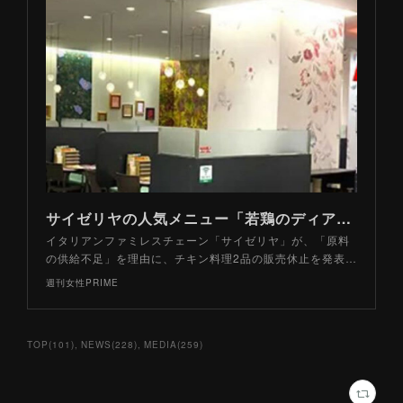
サイゼリヤの人気メニュー「若鶏のディアボラ風」販売再開も危惧される“食の海外依存”、家庭を襲う「チキンショックの余波」 | 週刊女性PRIME
イタリアンファミレスチェーン「サイゼリヤ」が、「原料
の供給不足」を理由に、チキン料理2品の販売休止を発表…
週刊女性PRIME
TOP
(
101
)
NEWS
(
228
)
MEDIA
(
259
)