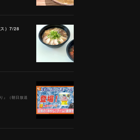
）7/28
えり』（朝日放送