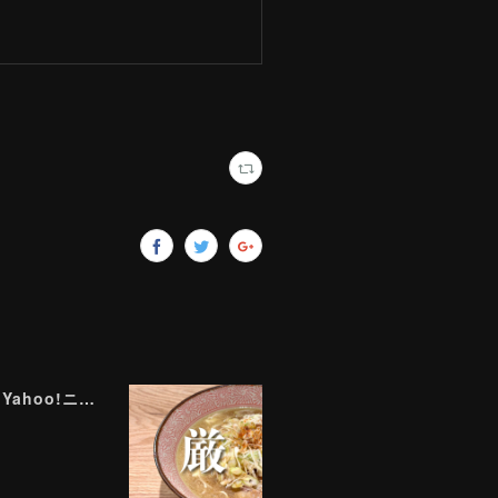
ラーメン評論家が実食して厳選！ 「いま絶対に食べるべきラーメン」ベスト５！【2026年８月】（ Yahoo!ニュース）8/2