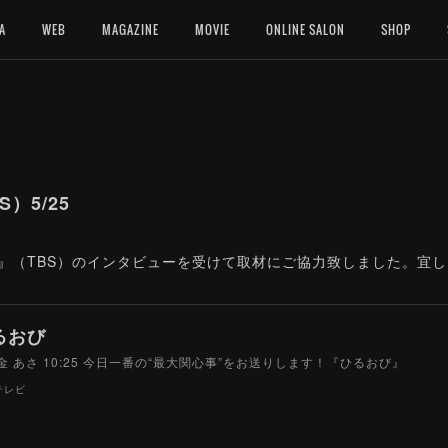
A
WEB
MAGAZINE
MOVIE
ONLINE SALON
SHOP
）5/25
るおび』（TBS）のインタビューを受けて取材にご協力致しました。宜
るおび
金 あさ 10:25 今日一番の“最大関心事”をお送りします！『ひるおび』
テレビ