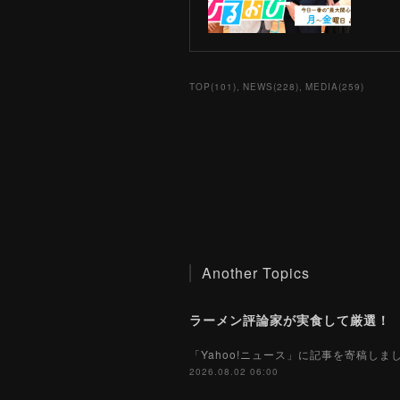
TOP
(
101
)
NEWS
(
228
)
MEDIA
(
259
)
Another Topics
「Yahoo!ニュース」に記事を寄稿し
2026.08.02 06:00