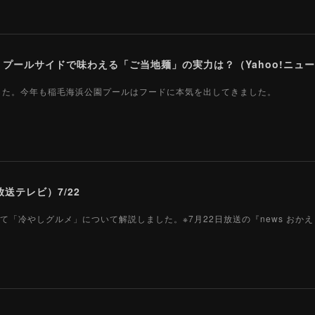
ールサイドで味わえる「ご当地麺」の実力は？（Yahoo!ニュース
ました。今年も稲毛海浜公園プールはフードに本気を出してきました。
送テレビ）7/22
て「冷やしグルメ」について解説しました。※7月22日放送の『news おか